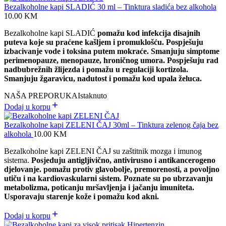
Bezalkoholne kapi SLADIĆ 30 ml – Tinktura sladića bez alkohola
10.00
KM
Bezalkoholne kapi SLADIĆ
pomažu kod infekcija disajnih
puteva koje su praćene kašljem i promuklošću. Pospješuju
izbacivanje vode i toksina putem mokraće. Smanjuju simptome
perimenopauze, menopauze, hroničnog umora. Pospješuju rad
nadbubrežnih žlijezda i pomažu u regulaciji kortizola.
Smanjuju žgaravicu, nadutost i pomažu kod upala želuca.
NAŠA PREPORUKA
Istaknuto
Dodaj u korpu
Bezalkoholne kapi ZELENI ČAJ 30ml – Tinktura zelenog čaja bez
alkohola
10.00
KM
Bezalkoholne kapi ZELENI ČAJ su zaštitnik mozga i imunog
sistema.
Posjeduju antigljivično, antivirusno i antikancerogeno
djelovanje. p
omažu protiv glavobolje, premorenosti, a povoljno
utiču i na kardiovaskularni sistem. Poznate su po ubrzavanju
metabolizma, poticanju mršavljenja i jačanju imuniteta.
Usporavaju starenje kože i pomažu kod akni.
Dodaj u korpu