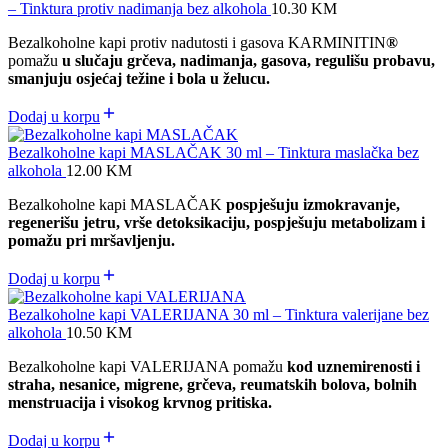
– Tinktura protiv nadimanja bez alkohola
10.30
KM
Bezalkoholne kapi protiv nadutosti i gasova KARMINITIN
®
pomažu
u slučaju grčeva, nadimanja, gasova, regulišu probavu,
smanjuju osjećaj težine i bola u želucu.
Dodaj u korpu
Bezalkoholne kapi MASLAČAK 30 ml – Tinktura maslačka bez
alkohola
12.00
KM
Bezalkoholne kapi MASLAČAK
pospješuju izmokravanje,
regenerišu jetru, vrše detoksikaciju, pospješuju metabolizam i
pomažu pri mršavljenju.
Dodaj u korpu
Bezalkoholne kapi VALERIJANA 30 ml – Tinktura valerijane bez
alkohola
10.50
KM
Bezalkoholne kapi VALERIJANA pomažu
kod uznemirenosti i
straha, nesanice, migrene, grčeva, reumatskih bolova, bolnih
menstruacija i visokog krvnog pritiska.
Dodaj u korpu