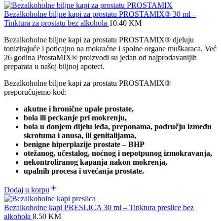
Bezalkoholne biljne kapi za prostatu PROSTAMIX® 30 ml –
Tinktura za prostatu bez alkohola
10.40
KM
Bezalkoholne biljne kapi za prostatu PROSTAMIX® djeluju
tonizirajuće i poticajno na mokraćne i spolne organe muškaraca. Već
26 godina ProstaMIX® proizvodi su jedan od najprodavanijih
preparata u našoj biljnoj apoteci.
Bezalkoholne biljne kapi za prostatu PROSTAMIX®
preporučujemo kod:
akutne i hronične upale prostate,
bola ili peckanje pri mokrenju,
bola u donjem dijelu leđa, preponama, području između
skrotuma i anusa, ili genitalijama,
benigne hiperplazije prostate – BHP
otežanog, učestalog, noćnog i nepotpunog izmokravanja,
nekontroliranog kapanja nakon mokrenja,
upalnih procesa i uvećanja prostate.
Dodaj u korpu
Bezalkoholne kapi PRESLICA 30 ml – Tinktura preslice bez
alkohola
8.50
KM