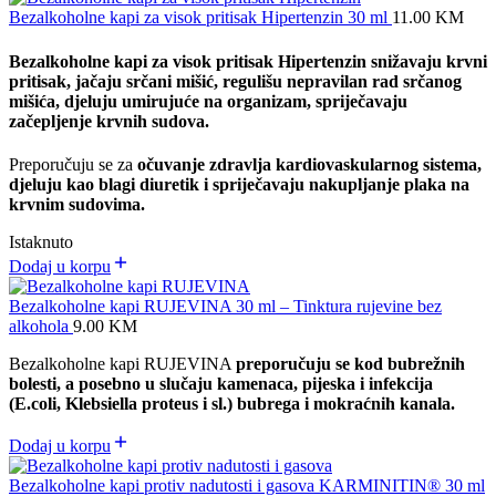
Bezalkoholne kapi za visok pritisak Hipertenzin 30 ml
11.00
KM
Bezalkoholne kapi za visok pritisak Hipertenzin
snižavaju krvni
pritisak,
jačaju srčani mišić,
regulišu nepravilan rad srčanog
mišića,
djeluju umirujuće na organizam,
spriječavaju
začepljenje krvnih sudova.
Preporučuju se za
očuvanje zdravlja kardiovaskularnog sistema,
djeluju kao blagi diuretik i spriječavaju nakupljanje plaka na
krvnim sudovima.
Istaknuto
Dodaj u korpu
Bezalkoholne kapi RUJEVINA 30 ml – Tinktura rujevine bez
alkohola
9.00
KM
Bezalkoholne kapi RUJEVINA
preporučuju se kod bubrežnih
bolesti, a posebno u slučaju kamenaca, pijeska i infekcija
(E.coli, Klebsiella proteus i sl.) bubrega i mokraćnih kanala.
Dodaj u korpu
Bezalkoholne kapi protiv nadutosti i gasova KARMINITIN® 30 ml