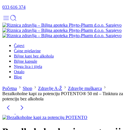
033 616 374
Čajevi
Čajne mješavine
Biljne kapi bez alkohola
Biljne kapsule
Njega lica i tijela
Ostalo
Blog
Početna
Shop
Zdravlje A-Ž
Zdravlje muškarca
Bezalkoholne kapi za potenciju POTENTO® 50 ml – Tinktura za
potenciju bez alkohola