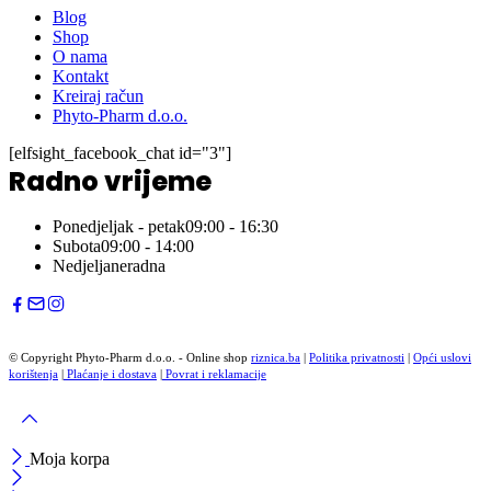
Blog
Shop
O nama
Kontakt
Kreiraj račun
Phyto-Pharm d.o.o.
[elfsight_facebook_chat id="3"]
Radno vrijeme
Ponedjeljak - petak
09:00 - 16:30
Subota
09:00 - 14:00
Nedjelja
neradna
© Copyright Phyto-Pharm d.o.o. - Online shop
riznica.ba
|
Politika privatnosti
|
Opći uslovi
korištenja
|
Plaćanje i dostava
|
Povrat i reklamacije
Moja korpa