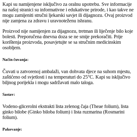
Kapi su namijenjene isključivo za oralnu upotrebu. Sve informacije
na našoj stranici su informativne i edukativne prirode, i kao takve ne
mogu zamijeniti stručni ljekarski savjet ili dijagnozu. Ovaj proizvod
nije zamjena za zdravu i uravnoteženu ishranu.
Proizvod nije namijenjen za dijagnozu, tretman ili liječenje bilo koje
bolesti. Preporučena dnevna doza se ne smije prekoračiti. Prije
korištenja proizvoda, posavjetujte se sa stručnim medicinskim
osobljem.
Način čuvanja:
Čuvati u zatvorenoj ambalaži, van dohvata djece na suhom mjestu,
zaštićeno od svjetlosti i na temperaturi do 25°C. Kapi su isključivo
biljnog porijekla i mogu sadržavati malo taloga.
Sastav:
Vodeno-glicerolni ekstrakti lista zelenog čaja (Theae folium), lista
ginko bilobe (Ginko biloba folium) i lista ruzmarina (Rosmarini
folium).
Pakovanje
: