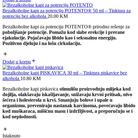
Bezalkoholne kapi za potenciju POTENTO® 50 ml – Tinktura za
potenciju bez alkohola
20.00
KM
Bezalkoholne kapi za potenciju POTENTO
®
prirodno rešenje za
poboljšanje potencije. Pomažu kod slabe erekcije i prerane
ejakulacije. Pojačavaju libido kao i seksualnu energiju.
Pozitivno djeluju i na lošu cirkulaciju.
Dodaj u korpu
Bezalkoholne kapi PISKAVICA 30 ml – Tinktura piskavice bez
alkohola
10.80
KM
Bezalkoholne kapi piskavica
stimulišu proizvodnju mlijeka kod
dojilja, olakšavaju iskašljavanje, snižavaju krvni pritisak, nivo
šećera i holesterola u krvi. S
manjuju bolove i upale u
organizmu,
preveniraju nastanak karcinoma,
povećavaju libido
kod muškaraca, mišićnu masu i izdržljivost, a preporučuju se i
kod neplodnosti.
Istaknuto