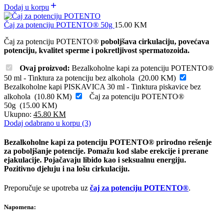
Dodaj u korpu
Čaj za potenciju POTENTO® 50g
15.00
KM
Čaj za potenciju POTENTO
®
poboljšava cirkulaciju, povećava
potenciju, kvalitet sperme i pokretljivost spermatozoida.
Ovaj proizvod:
Bezalkoholne kapi za potenciju POTENTO®
50 ml - Tinktura za potenciju bez alkohola
(
20.00
KM
)
Bezalkoholne kapi PISKAVICA 30 ml - Tinktura piskavice bez
alkohola
(
10.80
KM
)
Čaj za potenciju POTENTO®
50g
(
15.00
KM
)
Ukupno:
45.80
KM
Dodaj odabrano u korpu (3)
Bezalkoholne kapi za potenciju POTENTO
®
prirodno rešenje
za poboljšanje potencije. Pomažu kod slabe erekcije i prerane
ejakulacije. Pojačavaju libido kao i seksualnu energiju.
Pozitivno djeluju i na lošu cirkulaciju.
Preporučuje se upotreba uz
čaj za potenciju POTENTO®
.
Napomena: