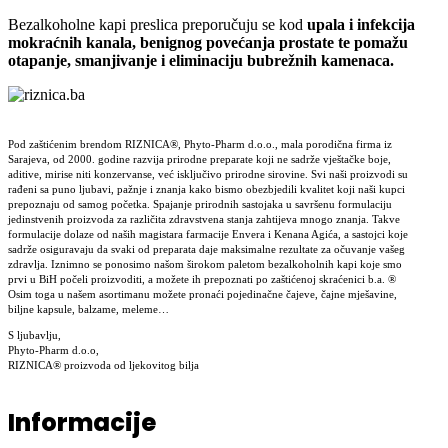
Bezalkoholne kapi preslica preporučuju se kod
upala i infekcija
mokraćnih kanala, benignog povećanja prostate te pomažu
otapanje, smanjivanje i eliminaciju bubrežnih kamenaca.
Pod zaštićenim brendom RIZNICA®, Phyto-Pharm d.o.o., mala porodična firma iz
Sarajeva, od 2000. godine razvija prirodne preparate koji ne sadrže vještačke boje,
aditive, mirise niti konzervanse, već isključivo prirodne sirovine. Svi naši proizvodi su
rađeni sa puno ljubavi, pažnje i znanja kako bismo obezbjedili kvalitet koji naši kupci
prepoznaju od samog početka. Spajanje prirodnih sastojaka u savršenu formulaciju
jedinstvenih proizvoda za različita zdravstvena stanja zahtijeva mnogo znanja. Takve
formulacije dolaze od naših magistara farmacije Envera i Kenana Agića, a sastojci koje
sadrže osiguravaju da svaki od preparata daje maksimalne rezultate za očuvanje vašeg
zdravlja. Iznimno se ponosimo našom širokom paletom bezalkoholnih kapi koje smo
prvi u BiH počeli proizvoditi, a možete ih prepoznati po zaštićenoj skraćenici b.a. ®
Osim toga u našem asortimanu možete pronaći pojedinačne čajeve, čajne mješavine,
biljne kapsule, balzame, meleme…
S ljubavlju,
Phyto-Pharm d.o.o,
RIZNICA® proizvoda od ljekovitog bilja
Informacije