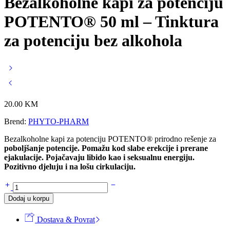
Bezalkoholne kapi za potenciju
POTENTO® 50 ml – Tinktura
za potenciju bez alkohola
20.00
KM
Brend:
PHYTO-PHARM
Bezalkoholne kapi za potenciju POTENTO
®
prirodno rešenje za
poboljšanje potencije. Pomažu kod slabe erekcije i prerane
ejakulacije. Pojačavaju libido kao i seksualnu energiju.
Pozitivno djeluju i na lošu cirkulaciju.
Bezalkoholne
kapi
Dodaj u korpu
za
potenciju
Dostava & Povrat
POTENTO®
50