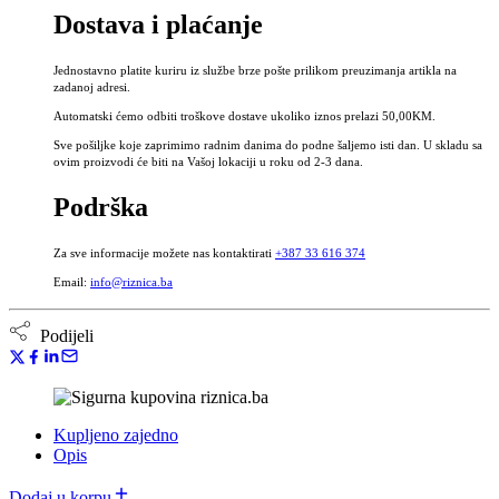
Dostava i plaćanje
ml
-
Tinktura
Jednostavno platite kuriru iz službe brze pošte prilikom preuzimanja artikla na
za
zadanoj adresi.
potenciju
Automatski ćemo odbiti troškove dostave ukoliko iznos prelazi 50,00KM.
bez
alkohola
Sve pošiljke koje zaprimimo radnim danima do podne šaljemo isti dan. U skladu sa
količina
ovim proizvodi će biti na Vašoj lokaciji u roku od 2-3 dana.
Podrška
Za sve informacije možete nas kontaktirati
+387 33 616 374
Email:
info@riznica.ba
Podijeli
Kupljeno zajedno
Opis
Dodaj u korpu