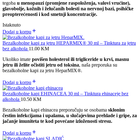
tegoba
u menopauzi (promjene raspoloženja, valovi vrućine),
glavobolje, kožnih i želučanih bolesti na nervnoj bazi, psihičke
preopterećenosti i kod smetnji koncentracije.
Istaknuto
Dodaj u korpu
Bezalkoholne kapi za jetru HEPARMIX® 30 ml – Tinktura za jetru
bez alkohola
11.00
KM
Ukoliko imate
povišen holesterol ili trigliceride u krvi, masnu
jetru ili želite očistiti jetru od toksina
, naša preporuka su
bezalkoholne kapi za jetru HeparMIX
®
.
Dodaj u korpu
Bezalkoholne kapi EHINACEA 30 ml – Tinktura ehinaceje bez
alkohola
10.50
KM
Bezalkoholne kapi ehinacea preporučuju se osobama
sklonim
čestim infekcijama i upalama, u slučajevima prehlade i gripe, za
jačanje imuniteta te kod povećane izloženosti stresu.
Dodaj u korpu