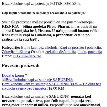
Bezalkoholne kapi za potenciju POTENTO
®
50 ml
Gdje kupiti bezalkoholne kapi/kapi bez alkohola za potenciju?
Sve naše proizvode možete poručiti
online
putem webshopa
RIZNICA
–
biljna apoteka Phyto-Pharm,
ili nas posjetiti na
adresi
Džamijska br.2, Hrasno. U našoj ponudi imamo veliki
izbor biljnih kapi bez alkohola, a prepoznati ćete ih po
zaštićenoj kratici ba® .
Kategorije:
Biljne kapi bez alkohola
,
Kapi za prostatu i potenciju
,
Zdravlje muškarca
Oznake:
erektilna disfunkcija
,
libido
,
potencija
Brand:
PHYTO-PHARM
Povezani proizvodi
Dodaj u korpu
Bezalkoholne kapi za smirenje SABURIN® 30 ml – Tinktura bez
alkohola za nervozu i napetost
12.00
KM
Bezalkoholne kapi za smirenje SABURIN®
pomažu kod
nervoze, napetosti, stresa, paničnih napad, lupanja srca,
vrtoglavice i napetosti mišića.
Preporučuju se kod
anksioznosti
,