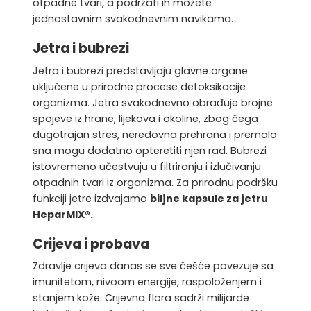
otpadne tvari, a podržati ih možete
jednostavnim svakodnevnim navikama.
Jetra i bubrezi
Jetra i bubrezi predstavljaju glavne organe
uključene u prirodne procese detoksikacije
organizma. Jetra svakodnevno obrađuje brojne
spojeve iz hrane, lijekova i okoline, zbog čega
dugotrajan stres, neredovna prehrana i premalo
sna mogu dodatno opteretiti njen rad. Bubrezi
istovremeno učestvuju u filtriranju i izlučivanju
otpadnih tvari iz organizma. Za prirodnu podršku
funkciji jetre izdvajamo
biljne kapsule za jetru
HeparMIX®
.
Crijeva i probava
Zdravlje crijeva danas se sve češće povezuje sa
imunitetom, nivoom energije, raspoloženjem i
stanjem kože. Crijevna flora sadrži milijarde