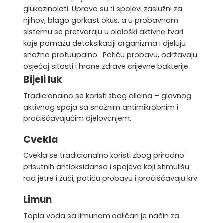
glukozinolati
.
Upravo su ti spojevi zaslužni za
njihov, blago gorkast okus, a u probavnom
sistemu se pretvaraju u biološki aktivne tvari
koje pomažu detoksikaciji organizma i djeluju
snažno protuupalno. Potiču probavu, održavaju
osjećaj sitosti i hrane zdrave crijevne bakterije.
Bijeli luk
Tradicionalno se koristi zbog alicina – glavnog
aktivnog spoja sa snažnim antimikrobnim i
pročišćavajućim djelovanjem.
Cvekla
Cvekla se tradicionalno koristi zbog prirodno
prisutnih antioksidansa i spojeva koji stimulišu
rad jetre i žuči, potiču probavu i pročišćavaju krv
.
Limun
Topla voda sa limunom
odličan je način za