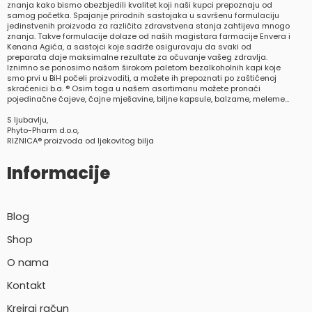
znanja kako bismo obezbjedili kvalitet koji naši kupci prepoznaju od
samog početka. Spajanje prirodnih sastojaka u savršenu formulaciju
jedinstvenih proizvoda za različita zdravstvena stanja zahtijeva mnogo
znanja. Takve formulacije dolaze od naših magistara farmacije Envera i
Kenana Agića, a sastojci koje sadrže osiguravaju da svaki od
preparata daje maksimalne rezultate za očuvanje vašeg zdravlja.
Iznimno se ponosimo našom širokom paletom bezalkoholnih kapi koje
smo prvi u BiH počeli proizvoditi, a možete ih prepoznati po zaštićenoj
skraćenici b.a. ® Osim toga u našem asortimanu možete pronaći
pojedinačne čajeve, čajne mješavine, biljne kapsule, balzame, meleme…
S ljubavlju,
Phyto-Pharm d.o.o,
RIZNICA® proizvoda od ljekovitog bilja
Informacije
Blog
Shop
O nama
Kontakt
Kreiraj račun