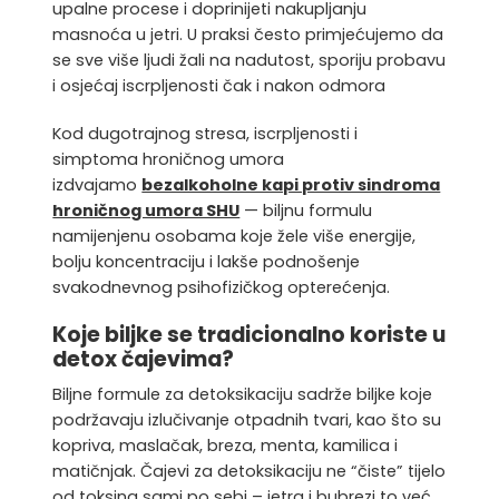
upalne procese i doprinijeti nakupljanju
masnoća u jetri. U praksi često primjećujemo da
se sve više ljudi žali na nadutost, sporiju probavu
i osjećaj iscrpljenosti čak i nakon odmora
Kod dugotrajnog stresa, iscrpljenosti i
simptoma hroničnog umora
izdvajamo
bezalkoholne kapi protiv sindroma
hroničnog umora SHU
— biljnu formulu
namijenjenu osobama koje žele više energije,
bolju koncentraciju i lakše podnošenje
svakodnevnog psihofizičkog opterećenja.
Koje biljke se tradicionalno koriste u
detox čajevima?
Biljne formule za detoksikaciju sadrže biljke koje
podržavaju izlučivanje
otpadnih tvari, kao što su
kopriva, maslačak, breza, menta, kamilica i
matičnjak. Čajevi za detoksikaciju ne “čiste” tijelo
od toksina sami po sebi – jetra i bubrezi to već