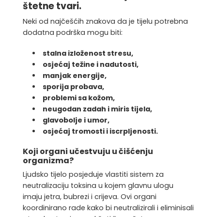
štetne tvari.
Neki od najčešćih znakova da je tijelu potrebna
dodatna podrška mogu biti:
stalna izloženost stresu,
osjećaj težine i nadutosti,
manjak energije,
sporija probava,
problemi sa kožom,
neugodan zadah i miris tijela,
glavobolje i umor,
osjećaj tromosti i iscrpljenosti.
Koji organi učestvuju u čišćenju
organizma?
Ljudsko tijelo posjeduje vlastiti sistem za
neutralizaciju toksina u kojem glavnu ulogu
imaju jetra, bubrezi i crijeva. Ovi organi
koordinirano rade kako bi neutralizirali i eliminisali