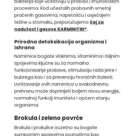
bakterija koje učestvuju u probavi i imunološkim
procesima. Kod učestalih probavnih smetnji
praćenih gasovima, napetošću i osjećajem
težine u stomaku, preporučujemo
čaj za
nadutost i gasove KARMINITIN®
.
Prirodna detoksikacija organizma i
ishrana
Namirnice bogate vlaknima, vitaminima i biljnim
spojevima ključne su za normalno
funkcionisanje probave, stimulaciju rada jetre i
bubrega kao i za prevenciju hroničnih bolesti.
Uvrštavanje ovih namirnica u svakodnevnu
prehranu može doprinijeti boljem nivou energije,
normalnoj funkciji imuniteta i općem stanju
organizma.
Brokula i zeleno povrće
Brokula i prokulice izuzetno su bogate
sumpornim spojevima poznatima kao