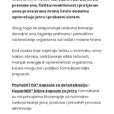
premalo sna, fizička neaktivnost i pretjeran
unos procesirane hrane često dodatno
opterećuju jetru i probavni sistem.
Zbog toga se preporučuje redovno kretanje,
dovoljno sna, laganija prehrana i periodično
rasterećenje organizma od teške i masne hrane.
Kod osoba koje osjećaju težinu u stomaku, umor
nakon obroka, zadržavanje viška tečnosti,
manjak energije ili opterećenost organizma,
korisni mogu biti i pažljivo formulisani biljni
preparati.
PhytoDETOX® kapsule za detoksikaciju
i
HeparMIX® biljne kapsule za jetru
formulirane
su na principima fitoterapije za normalno
funkcionisanje jetre, probave i prirodnih procesa
eliminacije.