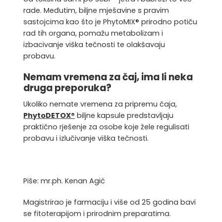
rade. Međutim, biljne mješavine s pravim
sastojcima kao što je PhytoMIX® prirodno potiču
rad tih organa, pomažu metabolizam i
izbacivanje viška tečnosti te olakšavaju
probavu.
Nemam vremena za čaj, ima li neka
druga preporuka?
Ukoliko nemate vremena za pripremu čaja,
PhytoDETOX®
biljne kapsule predstavljaju
praktično rješenje za osobe koje žele regulisati
probavu i izlučivanje viška tečnosti.
Piše: mr.ph. Kenan Agić
Magistrirao je farmaciju i više od 25 godina bavi
se fitoterapijom i prirodnim preparatima.