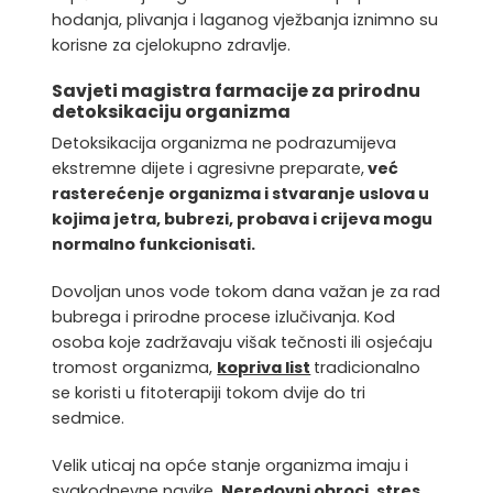
hodanja, plivanja i laganog vježbanja iznimno su
korisne za cjelokupno zdravlje.
Savjeti magistra farmacije za prirodnu
detoksikaciju organizma
Detoksikacija organizma ne podrazumijeva
ekstremne dijete i agresivne preparate,
već
rasterećenje organizma i stvaranje uslova u
kojima jetra, bubrezi, probava i crijeva mogu
normalno funkcionisati.
Dovoljan unos vode tokom dana važan je za rad
bubrega i prirodne procese izlučivanja. Kod
osoba koje zadržavaju višak tečnosti ili osjećaju
tromost organizma,
kopriva list
tradicionalno
se koristi u fitoterapiji tokom dvije do tri
sedmice.
Velik uticaj na opće stanje organizma imaju i
svakodnevne navike.
Neredovni obroci, stres,