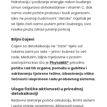
hidrataciju i podizanje energije nakon buđenja
.
Limun osigurava antioksidanse i vitamin C, dok
sama voda potiče probavu i budi organizam.
Iako ne postoji čudotvorni “detoks” napitak jer
se tijelo čisti samo putem jetre i bubrega, ova
navika pruža zdravi jutarnji poticaj.
Biljni čajevi
Čajevi za detoksikaciju ne “čiste” tijelo od
toksina sami po sebi – jetra i bubrezi to već
rade. Međutim, biljne mješavine s pravim
sastojcima kao što je
PhytoMIX®
prirodno
potiču rad tih organa, pomažu u gubitku i
održavanju tjelesne težine, izbacivanju viška
tečnosti i doprinose radu probavnog sistema.
Uloga fizičke aktivnosti u prirodnoj
detoksikaciji
Redovno kretanje potiče cirkulaciju, limfni sistem
i opće stanje organizma. Aktivnosti poput