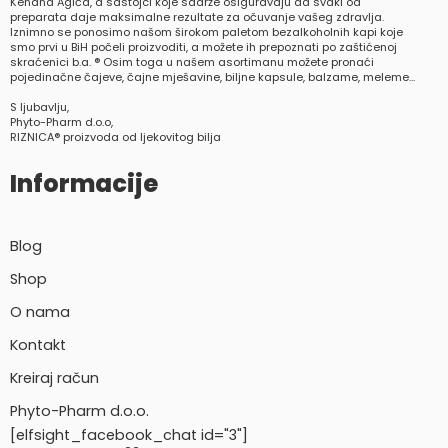
Kenana Agića, a sastojci koje sadrže osiguravaju da svaki od
preparata daje maksimalne rezultate za očuvanje vašeg zdravlja.
Iznimno se ponosimo našom širokom paletom bezalkoholnih kapi koje
smo prvi u BiH počeli proizvoditi, a možete ih prepoznati po zaštićenoj
skraćenici b.a. ® Osim toga u našem asortimanu možete pronaći
pojedinačne čajeve, čajne mješavine, biljne kapsule, balzame, meleme…
S ljubavlju,
Phyto-Pharm d.o.o,
RIZNICA® proizvoda od ljekovitog bilja
Informacije
Blog
Shop
O nama
Kontakt
Kreiraj račun
Phyto-Pharm d.o.o.
[elfsight_facebook_chat id="3"]