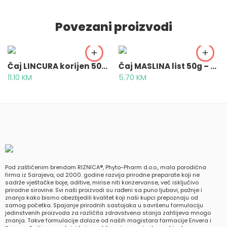
Povezani proizvodi
Čaj LINCURA korijen 50g – Gentianae radix
Čaj MASLINA list 50g – Olivae folium
11.10
KM
5.70
KM
Pod zaštićenim brendom RIZNICA®, Phyto-Pharm d.o.o., mala porodična
firma iz Sarajeva, od 2000. godine razvija prirodne preparate koji ne
sadrže vještačke boje, aditive, mirise niti konzervanse, već isključivo
prirodne sirovine. Svi naši proizvodi su rađeni sa puno ljubavi, pažnje i
znanja kako bismo obezbjedili kvalitet koji naši kupci prepoznaju od
samog početka. Spajanje prirodnih sastojaka u savršenu formulaciju
jedinstvenih proizvoda za različita zdravstvena stanja zahtijeva mnogo
znanja. Takve formulacije dolaze od naših magistara farmacije Envera i