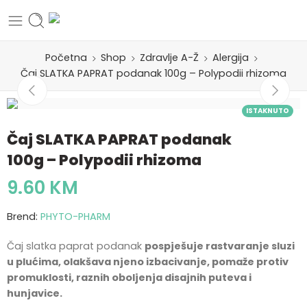
Početna
Shop
Zdravlje A-Ž
Alergija
Čaj SLATKA PAPRAT podanak 100g – Polypodii rhizoma
ISTAKNUTO
Čaj SLATKA PAPRAT podanak
100g – Polypodii rhizoma
9.60
KM
Brend:
PHYTO-PHARM
Čaj slatka paprat podanak
pospješuje rastvaranje sluzi
u plućima, olakšava njeno izbacivanje, pomaže protiv
promuklosti, raznih oboljenja disajnih puteva i
hunjavice.