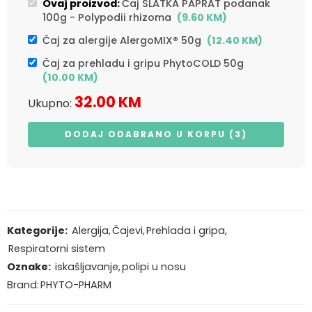
Ovaj proizvod:
Čaj SLATKA PAPRAT podanak
100g - Polypodii rhizoma
(
9.60
KM
)
Čaj za alergije AlergoMIX® 50g
(
12.40
KM
)
Čaj za prehladu i gripu PhytoCOLD 50g
(
10.00
KM
)
32.00
KM
Ukupno:
DODAJ ODABRANO U KORPU (3)
Kategorije:
Alergija
,
Čajevi
,
Prehlada i gripa
,
Respiratorni sistem
Oznake:
iskašljavanje
,
polipi u nosu
Brand:
PHYTO-PHARM