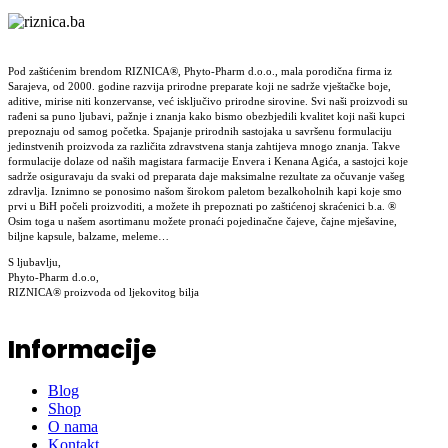
Pod zaštićenim brendom RIZNICA®, Phyto-Pharm d.o.o., mala porodična firma iz
Sarajeva, od 2000. godine razvija prirodne preparate koji ne sadrže vještačke boje,
aditive, mirise niti konzervanse, već isključivo prirodne sirovine. Svi naši proizvodi su
rađeni sa puno ljubavi, pažnje i znanja kako bismo obezbjedili kvalitet koji naši kupci
prepoznaju od samog početka. Spajanje prirodnih sastojaka u savršenu formulaciju
jedinstvenih proizvoda za različita zdravstvena stanja zahtijeva mnogo znanja. Takve
formulacije dolaze od naših magistara farmacije Envera i Kenana Agića, a sastojci koje
sadrže osiguravaju da svaki od preparata daje maksimalne rezultate za očuvanje vašeg
zdravlja. Iznimno se ponosimo našom širokom paletom bezalkoholnih kapi koje smo
prvi u BiH počeli proizvoditi, a možete ih prepoznati po zaštićenoj skraćenici b.a. ®
Osim toga u našem asortimanu možete pronaći pojedinačne čajeve, čajne mješavine,
biljne kapsule, balzame, meleme…
S ljubavlju,
Phyto-Pharm d.o.o,
RIZNICA® proizvoda od ljekovitog bilja
Informacije
Blog
Shop
O nama
Kontakt