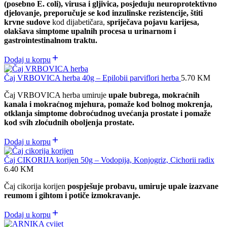
(posebno E. coli), virusa i gljivica, posjeduju neuroprotektivno
djelovanje, preporučuje se kod inzulinske rezistencije, štiti
krvne sudove
kod dijabetičara,
spriječava pojavu karijesa,
olakšava simptome upalnih procesa u urinarnom i
gastrointestinalnom traktu.
Dodaj u korpu
Čaj VRBOVICA herba 40g – Epilobii parviflori herba
5.70
KM
Čaj VRBOVICA herba umiruje
upale bubrega, mokraćnih
kanala i mokraćnog mjehura, pomaže kod bolnog mokrenja,
otklanja simptome dobroćudnog uvećanja prostate i pomaže
kod svih zloćudnih oboljenja prostate.
Dodaj u korpu
Čaj CIKORIJA korijen 50g – Vodopija, Konjogriz, Cichorii radix
6.40
KM
Čaj cikorija korijen
pospješuje probavu, umiruje upale izazvane
reumom i gihtom i potiče izmokravanje.
Dodaj u korpu