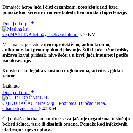
Dimnjača herba
jača i čisti organizam, pospješuje rad jetre,
pomaže kod šećerne i vodene bolesti, hemoroida i hipertenzije.
Dodaj u korpu
Čaj MASLINA list 50g – Olivae folium
5.70
KM
Maslina list posjeduje
neuroprotektivno, antimikrobno,
antitumorsko i protuupalno djelovanje. Štiti i jača srčani mišić,
snižava krvni pritisak, nivo šećera u krvi, jača imunitet i potiče
izmokravanje.
Koristi se kod
tegoba s kostima i zglobovima, artritisa, gihta i
reume.
Istaknuto
Dodaj u korpu
Čaj DUBAČAC herba 50g – Podubica, Dubčac herba,
Chamedryos herba
6.40
KM
Čaj dubačac herba preporučuje se
za jačanje organizma, u slučaju
bolesti želuca, jetre ili disajnih organa. Pomaže kod infektivnih
oboljenja crijeva i pluća.