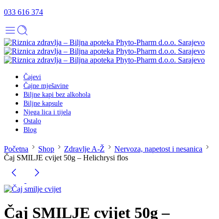
033 616 374
Čajevi
Čajne mješavine
Biljne kapi bez alkohola
Biljne kapsule
Njega lica i tijela
Ostalo
Blog
Početna
Shop
Zdravlje A-Ž
Nervoza, napetost i nesanica
Čaj SMILJE cvijet 50g – Helichrysi flos
Čaj SMILJE cvijet 50g –