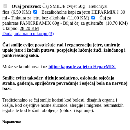
Ovaj proizvod:
Čaj SMILJE cvijet 50g - Helichrysi
flos
(
6.50
KM
)
Bezalkoholne kapi za jetru HEPARMIX® 30
ml - Tinktura za jetru bez alkohola
(
11.00
KM
)
Čaj za
pankreas PANKREAMIX 60g - Biljni čaj za gušteraču
(
10.70
KM
)
Ukupno:
28.20
KM
Dodaj odabrano u korpu (3)
Čaj smilje cvijet pospješuje rad i regeneraciju jetre, umiruje
upale jetre i žučnih puteva, pospješuje lučenje žuči, želučanog i
pankreasnog soka.
Može se kombinovati uz
biljne kapsule za jetru HeparMIX
.
Smilje cvijet također, djeluje sedativno, oslobađa osjećaja
straha, gađenja, spriječava povraćanje i osjećaj bola na nervnoj
bazi.
Tradicionalno se čaj smilje koristi kod bolesti disajnih organa i
kašlja, kod osjetljive nosne sluznice, alergije i migrene, reumatskih
tegoba te kod kožnih oboljenja (oblozi i ispiranje).
Napomena: