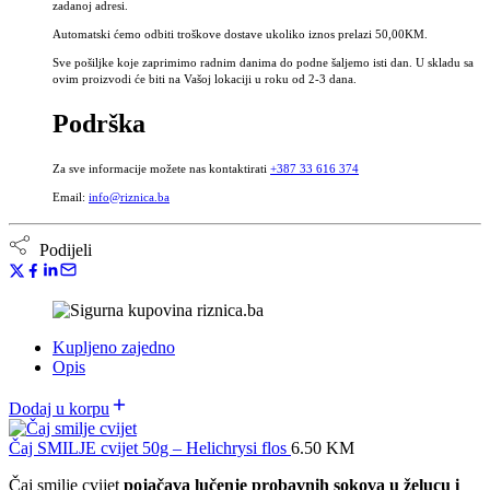
zadanoj adresi.
Automatski ćemo odbiti troškove dostave ukoliko iznos prelazi 50,00KM.
Sve pošiljke koje zaprimimo radnim danima do podne šaljemo isti dan. U skladu sa
ovim proizvodi će biti na Vašoj lokaciji u roku od 2-3 dana.
Podrška
Za sve informacije možete nas kontaktirati
+387 33 616 374
Email:
info@riznica.ba
Podijeli
Kupljeno zajedno
Opis
Dodaj u korpu
Čaj SMILJE cvijet 50g – Helichrysi flos
6.50
KM
Čaj smilje cvijet
pojačava lučenje probavnih sokova u želucu i