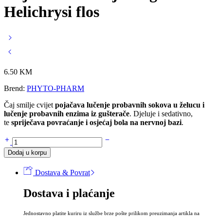
Helichrysi flos
6.50
KM
Brend:
PHYTO-PHARM
Čaj smilje cvijet
pojačava lučenje probavnih sokova u želucu i
lučenje probavnih enzima iz gušterače
. Djeluje i sedativno,
te
spriječava povraćanje i osjećaj bola na nervnoj bazi
.
Čaj
SMILJE
Dodaj u korpu
cvijet
50g
Dostava & Povrat
-
Helichrysi
Dostava i plaćanje
flos
količina
Jednostavno platite kuriru iz službe brze pošte prilikom preuzimanja artikla na