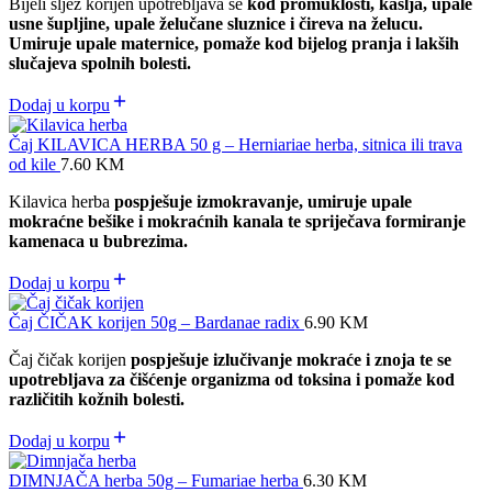
Bijeli sljez korijen upotrebljava se
kod promuklosti, kašlja, upale
usne šupljine, upale želučane sluznice i čireva na želucu.
Umiruje upale maternice, pomaže kod bijelog pranja i lakših
slučajeva spolnih bolesti.
Dodaj u korpu
Čaj KILAVICA HERBA 50 g – Herniariae herba, sitnica ili trava
od kile
7.60
KM
Kilavica herba
pospješuje izmokravanje, umiruje upale
mokraćne bešike i mokraćnih kanala te spriječava formiranje
kamenaca u bubrezima.
Dodaj u korpu
Čaj ČIČAK korijen 50g – Bardanae radix
6.90
KM
Čaj čičak korijen
pospješuje izlučivanje mokraće i znoja te se
upotrebljava za čišćenje organizma od toksina i pomaže kod
različitih kožnih bolesti.
Dodaj u korpu
DIMNJAČA herba 50g – Fumariae herba
6.30
KM