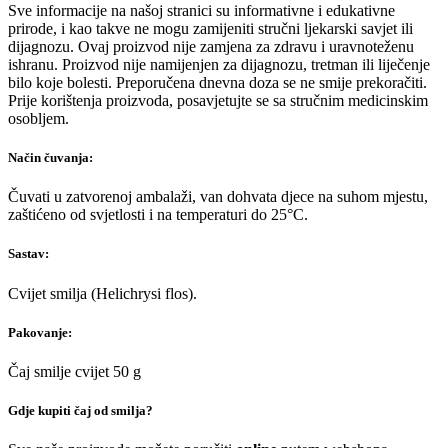
Sve informacije na našoj stranici su informativne i edukativne
prirode, i kao takve ne mogu zamijeniti stručni ljekarski savjet ili
dijagnozu. Ovaj proizvod nije zamjena za zdravu i uravnoteženu
ishranu. Proizvod nije namijenjen za dijagnozu, tretman ili liječenje
bilo koje bolesti. Preporučena dnevna doza se ne smije prekoračiti.
Prije korištenja proizvoda, posavjetujte se sa stručnim medicinskim
osobljem.
Način čuvanja:
Čuvati u zatvorenoj ambalaži, van dohvata djece na suhom mjestu,
zaštićeno od svjetlosti i na temperaturi do 25°C.
Sastav:
Cvijet smilja (Helichrysi flos).
Pakovanje:
Čaj smilje cvijet 50 g
Gdje kupiti čaj od smilja?