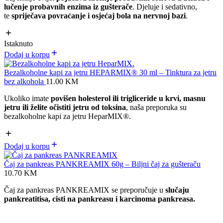
lučenje probavnih enzima iz gušterače
. Djeluje i sedativno,
te
spriječava povraćanje i osjećaj bola na nervnoj bazi
.
Istaknuto
Dodaj u korpu
Bezalkoholne kapi za jetru HEPARMIX® 30 ml – Tinktura za jetru
bez alkohola
11.00
KM
Ukoliko imate
povišen holesterol ili trigliceride u krvi, masnu
jetru ili želite očistiti jetru od toksina
, naša preporuka su
bezalkoholne kapi za jetru HeparMIX
®
.
Dodaj u korpu
Čaj za pankreas PANKREAMIX 60g – Biljni čaj za gušteraču
10.70
KM
Čaj za pankreas PANKREAMIX se preporučuje u
slučaju
pankreatitisa, cisti na pankreasu i karcinoma pankreasa.