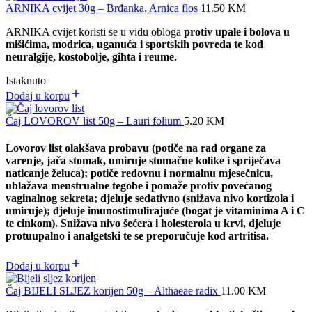
ARNIKA cvijet 30g – Brđanka, Arnica flos
11.50
KM
ARNIKA cvijet koristi se u vidu obloga
protiv upale i bolova u
mišićima, modrica, uganuća i sportskih povreda te kod
neuralgije, kostobolje, gihta i reume.
Istaknuto
Dodaj u korpu
Čaj LOVOROV list 50g – Lauri folium
5.20
KM
Lovorov list olakšava probavu (potiče na rad organe za
varenje, jača stomak, umiruje stomačne kolike i spriječava
naticanje želuca); potiče redovnu i normalnu mjesečnicu,
ublažava menstrualne tegobe i pomaže protiv povećanog
vaginalnog sekreta; djeluje sedativno (snižava nivo kortizola i
umiruje); djeluje imunostimulirajuće (bogat je vitaminima A i C
te cinkom). Snižava nivo šećera i holesterola u krvi, djeluje
protuupalno i analgetski te se preporučuje kod artritisa.
Dodaj u korpu
Čaj BIJELI SLJEZ korijen 50g – Althaeae radix
11.00
KM