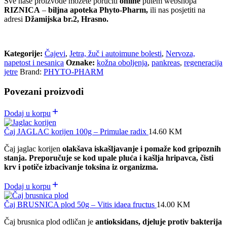
Sve naše proizvode možete poručiti
online
putem webshopa
RIZNICA
–
biljna apoteka Phyto-Pharm,
ili nas posjetiti na
adresi
Džamijska br.2, Hrasno.
Kategorije:
Čajevi
,
Jetra, žuč i autoimune bolesti
,
Nervoza,
napetost i nesanica
Oznake:
kožna oboljenja
,
pankreas
,
regeneracija
jetre
Brand:
PHYTO-PHARM
Povezani proizvodi
Dodaj u korpu
Čaj JAGLAC korijen 100g – Primulae radix
14.60
KM
Čaj jaglac korijen
olakšava iskašljavanje i pomaže kod gripoznih
stanja. Preporučuje se kod upale pluća i kašlja hripavca, čisti
krv i potiče izbacivanje toksina iz organizma.
Dodaj u korpu
Čaj BRUSNICA plod 50g – Vitis idaea fructus
14.00
KM
Čaj brusnica plod odličan je
antioksidans, djeluje protiv bakterija