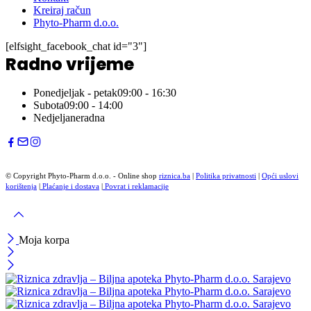
Kreiraj račun
Phyto-Pharm d.o.o.
[elfsight_facebook_chat id="3"]
Radno vrijeme
Ponedjeljak - petak
09:00 - 16:30
Subota
09:00 - 14:00
Nedjelja
neradna
© Copyright Phyto-Pharm d.o.o. - Online shop
riznica.ba
|
Politika privatnosti
|
Opći uslovi
korištenja
|
Plaćanje i dostava
|
Povrat i reklamacije
Moja korpa