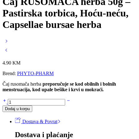
Čaj RUSOMAČA herba 50g –
Pastirska torbica, Hoću-neću,
Capsellae bursae herba
4.90
KM
Brend:
PHYTO-PHARM
Čaj rusomača herba
preporučuje se kod obilnih i bolnih
menstruacija, kod upale bešike i krvi u mokraći.
Čaj
RUSOMAČA
Dodaj u korpu
herba
50g
Dostava & Povrat
-
Pastirska
Dostava i plaćanje
torbica,
Hoću-