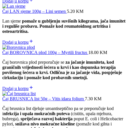
Dodaj u korpu
Čaj LAN sjeme 100g – Lini semen
5.20
KM
Lan sjeme
pomaže u gubljenju suvišnih kilograma, jača imunitet
i reguliše probavu. Pomaže kod reumatoidnog artritisa i
osteoartritisa.
Dodaj u korpu
Čaj BOROVNICA plod 100g – Myrtili fructus
18.00
KM
Čaj borovnica plod preporučuje se
za jačanje imuniteta, kod
graničnih vrijednosti šećera u krvi i kao dopunska terapija
povišenog šećera u krvi. Odlična je za jačanje vida, pospješuje
cirkulaciju i pomaže kod probavnih smetnji.
Dodaj u korpu
Čaj BRUSNICA list 50g – Vitis idaea folium
7.30
KM
Čaj brusnica list djeluje uroantiseptično pa se preporučuje kod
i
nfekcija i upala mokraćnih puteva
(cistitis, upala mjehura,
bubrega),
spriječava razvoj bakterija
poput E. coli i Helicobacter
pylori,
snižava nivo mokraćne kiseline
(pomaže kod gihta i