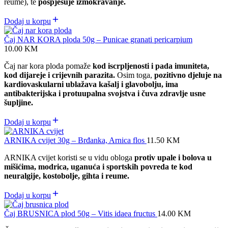
reume), te
pospješuje izmokravanje.
Dodaj u korpu
Čaj NAR KORA ploda 50g – Punicae granati pericarpium
10.00
KM
Čaj nar kora ploda pomaže
kod iscrpljenosti i pada imuniteta,
kod dijareje i crijevnih parazita.
Osim toga,
pozitivno djeluje na
kardiovaskularni
ublažava kašalj i glavobolju, ima
antibakterijska i protuupalna svojstva i čuva zdravlje usne
šupljine.
Dodaj u korpu
ARNIKA cvijet 30g – Brđanka, Arnica flos
11.50
KM
ARNIKA cvijet koristi se u vidu obloga
protiv upale i bolova u
mišićima, modrica, uganuća i sportskih povreda te kod
neuralgije, kostobolje, gihta i reume.
Dodaj u korpu
Čaj BRUSNICA plod 50g – Vitis idaea fructus
14.00
KM