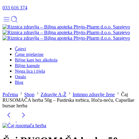
033 616 374
Čajevi
Čajne mješavine
Biljne kapi bez alkohola
Biljne kapsule
Njega lica i tijela
Ostalo
Blog
Početna
Shop
Zdravlje A-Ž
Intimno zdravlje žene
Čaj
RUSOMAČA herba 50g – Pastirska torbica, Hoću-neću, Capsellae
bursae herba