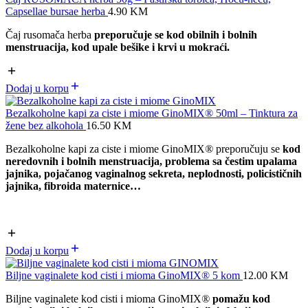
Capsellae bursae herba
4.90
KM
Čaj rusomača herba
preporučuje se kod obilnih i bolnih
menstruacija, kod upale bešike i krvi u mokraći.
Dodaj u korpu
Bezalkoholne kapi za ciste i miome GinoMIX® 50ml – Tinktura za
žene bez alkohola
16.50
KM
Bezalkoholne kapi za ciste i miome GinoMIX
®
preporučuju se
kod
neredovnih i bolnih menstruacija,
problema sa čestim upalama
jajnika,
pojačanog vaginalnog sekreta, neplodnosti, policističnih
jajnika, f
ibroida maternice…
Dodaj u korpu
Biljne vaginalete kod cisti i mioma GinoMIX® 5 kom
12.00
KM
Biljne vaginalete kod cisti i mioma GinoMIX
®
pomažu kod