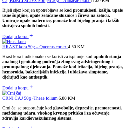
Čaj BIJELI SLJEZ korijen 50g – Althaeae radix
11.00
KM
Bijeli sljez korijen upotrebljava se
kod promuklosti, kašlja, upale
usne šupljine, upale želučane sluznice i čireva na želucu.
Umiruje upale maternice, pomaže kod bijelog pranja i lakših
slučajeva spolnih bolesti.
Dodaj u korpu
HRAST kora 50g – Quercus cortex
4.50
KM
Hrast kora tradicionalno se koristi za ispiranje kod
upalnih stanja
analnog i genitalnog područja zbog svog adstringentnog i
protuupalnog djelovanja. Pomaže kod iritacija, bijelog pranja,
hemoroida, bakterijskih infekcija i ublažava simptome,
djelujući kao antiseptik.
Dodaj u korpu
CRNI ČAJ 50g -Theae folium
6.80
KM
Crni čaj se preporučuje kod
glavobolje, depresije, premorenosti,
moždanog udara, visokog krvnog pritiska i za očuvanje
zdravlja kardiovaskularnog sistema.