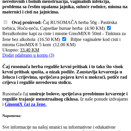
neredovnih i bolnih menstruacija, vaginalnih infekcija,
problema sa čestim upalama jajnika, suhoće rodnice, mioma na
maternici i cisti na jajnicima.
Ovaj proizvod:
Čaj RUSOMAČA herba 50g - Pastirska
torbica, Hoću-neću, Capsellae bursae herba
(
4.90
KM
)
Bezalkoholne kapi za ciste i miome GinoMIX® 50ml - Tinktura za
žene bez alkohola
(
16.50
KM
)
Biljne vaginalete kod cisti i
mioma GinoMIX® 5 kom
(
12.00
KM
)
Ukupno:
33.40
KM
Dodaj odabrano u korpu (3)
Čaj rusomača herba reguliše krvni pritisak i to tako što visok
krvni pritisak spušta, a nizak podiže. Zaustavlja krvarenja u
želucu i crijevima, spriječava pojavu krvi u mokraći, potiče rad
crijeva i reguliše neredovnu stolicu.
Rusomača čaj
umiruje bolove, spriječava preobimno krvarenje i
reguliše trajanje menstrualnog ciklusa.
Iz naše ponude izdvajamo
i
GinomiX čaj za žene.
Napomena:
Sve informacije na našoj stranici su informativne i edukativne