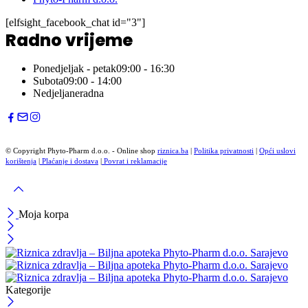
[elfsight_facebook_chat id="3"]
Radno vrijeme
Ponedjeljak - petak
09:00 - 16:30
Subota
09:00 - 14:00
Nedjelja
neradna
© Copyright Phyto-Pharm d.o.o. - Online shop
riznica.ba
|
Politika privatnosti
|
Opći uslovi
korištenja
|
Plaćanje i dostava
|
Povrat i reklamacije
Moja korpa
Kategorije