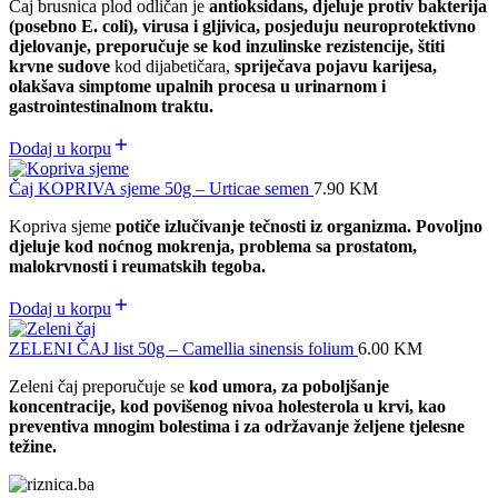
Čaj brusnica plod odličan je
antioksidans, djeluje protiv bakterija
(posebno E. coli), virusa i gljivica, posjeduju neuroprotektivno
djelovanje, preporučuje se kod inzulinske rezistencije, štiti
krvne sudove
kod dijabetičara,
spriječava pojavu karijesa,
olakšava simptome upalnih procesa u urinarnom i
gastrointestinalnom traktu.
Dodaj u korpu
Čaj KOPRIVA sjeme 50g – Urticae semen
7.90
KM
Kopriva sjeme
potiče izlučivanje tečnosti iz organizma. Povoljno
djeluje kod noćnog mokrenja, problema sa prostatom,
malokrvnosti i reumatskih tegoba.
Dodaj u korpu
ZELENI ČAJ list 50g – Camellia sinensis folium
6.00
KM
Zeleni čaj preporučuje se
kod umora, za poboljšanje
koncentracije, kod povišenog nivoa holesterola u krvi, kao
preventiva mnogim bolestima i za održavanje željene tjelesne
težine.