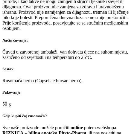
prirode, i kao takve ne mogu zamijeniti stručni ljekarski savjet ili
dijagnozu. Ovaj proizvod nije zamjena za zdravu i uravnoteženu
ishranu. Proizvod nije namijenjen za dijagnozu, tretman ili liječenje
bilo koje bolesti. Preporučena dnevna doza se ne smije prekoračiti.
Prije korištenja proizvoda, posavjetujte se sa stručnim medicinskim
osobljem.
Način čuvanja:
Čuvati u zatvorenoj ambalaži, van dohvata djece na suhom mjestu,
zaštićeno od svjetlosti i na temperaturi do 25°C.
Sastav:
Rusomača herba (Capsellae bursae herba).
Pakovanje:
50 g
Gdje kupiti čaj rusomača?
Sve naše proizvode možete poručiti
online
putem webshopa
RIZNICA
–
biljna apoteka Phyto-Pharm,
ili nas posjetiti na