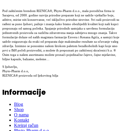
Pod zaštićenim brendom RIZNICA®, Phyto-Pharm d.o.o., mala porodična firma iz
Sarajeva, od 2000. godine razvija prirodne preparate koji ne sadrže vještačke boje,
aditive, mirise niti konzervanse, već isključivo prirodne sirovine. Svi naši proizvodi su
rađeni sa puno ljubavi, pažnje i znanja kako bismo obezbjedili kvalitet koji naši kupci
prepoznaju od samog početka. Spajanje prirodnih sastojaka u savršenu formulaciju
jedinstvenih proizvoda za različita zdravstvena stanja zahtijeva mnogo znanja. Takve
formulacije dolaze od naših magistara farmacije Envera i Kenana Agića, a sastojci koje
sadrže osiguravaju da svaki od preparata daje maksimalne rezultate za očuvanje vašeg
zdravlja. Iznimno se ponosimo našom širokom paletom bezalkoholnih kapi koje smo
prvi u BiH počeli proizvoditi, a možete ih prepoznati po zaštićenoj skraćenici b.a. ®
Osim toga u našem asortimanu možete pronaći pojedinačne čajeve, čajne mješavine,
biljne kapsule, balzame, meleme…
S ljubavlju,
Phyto-Pharm d.o.o,
RIZNICA® proizvoda od ljekovitog bilja
Informacije
Blog
Shop
O nama
Kontakt
Kreiraj račun
Phyto-Pharm d.o.o.