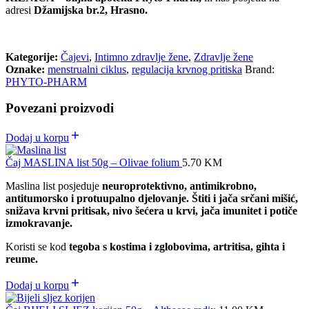
adresi
Džamijska br.2, Hrasno.
Kategorije:
Čajevi
,
Intimno zdravlje žene
,
Zdravlje žene
Oznake:
menstrualni ciklus
,
regulacija krvnog pritiska
Brand:
PHYTO-PHARM
Povezani proizvodi
Dodaj u korpu
Čaj MASLINA list 50g – Olivae folium
5.70
KM
Maslina list posjeduje
neuroprotektivno, antimikrobno,
antitumorsko i protuupalno djelovanje. Štiti i jača srčani mišić,
snižava krvni pritisak, nivo šećera u krvi, jača imunitet i potiče
izmokravanje.
Koristi se kod
tegoba s kostima i zglobovima, artritisa, gihta i
reume.
Dodaj u korpu