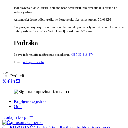
neću,
Jednostavno platite kuriru iz službe brze pošte prilikom preuzimanja artikla na
Capsellae
zadanoj adresi.
bursae
Automatski ćemo odbiti troškove dostave ukoliko iznos prelazi 50,00KM.
herba
količina
Sve pošiljke koje zaprimimo radnim danima do podne šaljemo isti dan. U skladu sa
ovim proizvodi će biti na Vašoj lokaciji u roku od 2-3 dana.
Podrška
Za sve informacije možete nas kontaktirati
+387 33 616 374
Email:
info@riznica.ba
Podijeli
Kupljeno zajedno
Opis
Dodaj u korpu
Čaj RUSOMAČA herba 50g – Pastirska torbica, Hoću-neću,