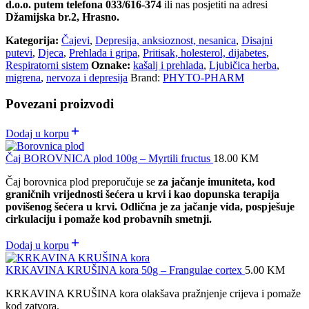
d.o.o. putem telefona 033/616-374
ili nas posjetiti na adresi
Džamijska br.2, Hrasno.
Kategorija:
Čajevi
,
Depresija, anksioznost, nesanica
,
Disajni
putevi
,
Djeca
,
Prehlada i gripa
,
Pritisak, holesterol, dijabetes
,
Respiratorni sistem
Oznake:
kašalj i prehlada
,
Ljubičica herba
,
migrena
,
nervoza i depresija
Brand:
PHYTO-PHARM
Povezani proizvodi
Dodaj u korpu
Čaj BOROVNICA plod 100g – Myrtili fructus
18.00
KM
Čaj borovnica plod preporučuje se
za jačanje imuniteta, kod
graničnih vrijednosti šećera u krvi i kao dopunska terapija
povišenog šećera u krvi. Odlična je za jačanje vida, pospješuje
cirkulaciju i pomaže kod probavnih smetnji.
Dodaj u korpu
KRKAVINA KRUŠINA kora 50g – Frangulae cortex
5.00
KM
KRKAVINA KRUŠINA kora olakšava pražnjenje crijeva i pomaže
kod zatvora.