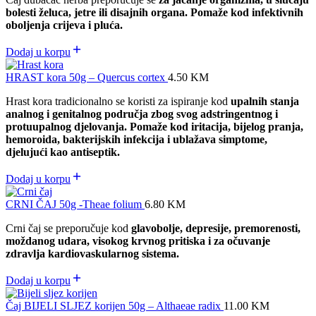
bolesti želuca, jetre ili disajnih organa. Pomaže kod infektivnih
oboljenja crijeva i pluća.
Dodaj u korpu
HRAST kora 50g – Quercus cortex
4.50
KM
Hrast kora tradicionalno se koristi za ispiranje kod
upalnih stanja
analnog i genitalnog područja zbog svog adstringentnog i
protuupalnog djelovanja. Pomaže kod iritacija, bijelog pranja,
hemoroida, bakterijskih infekcija i ublažava simptome,
djelujući kao antiseptik.
Dodaj u korpu
CRNI ČAJ 50g -Theae folium
6.80
KM
Crni čaj se preporučuje kod
glavobolje, depresije, premorenosti,
moždanog udara, visokog krvnog pritiska i za očuvanje
zdravlja kardiovaskularnog sistema.
Dodaj u korpu
Čaj BIJELI SLJEZ korijen 50g – Althaeae radix
11.00
KM