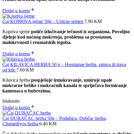
Dodaj u korpu
Čaj KOPRIVA sjeme 50g – Urticae semen
7.90
KM
Kopriva sjeme
potiče izlučivanje tečnosti iz organizma. Povoljno
djeluje kod noćnog mokrenja, problema sa prostatom,
malokrvnosti i reumatskih tegoba.
Dodaj u korpu
Čaj KILAVICA HERBA 50 g – Herniariae herba, sitnica ili trava
od kile
7.60
KM
Kilavica herba
pospješuje izmokravanje, umiruje upale
mokraćne bešike i mokraćnih kanala te spriječava formiranje
kamenaca u bubrezima.
Istaknuto
Dodaj u korpu
Čaj DUBAČAC herba 50g – Podubica, Dubčac herba,
Chamedryos herba
6.40
KM
Čaj dubačac herba preporučuje se
za jačanje organizma, u slučaju