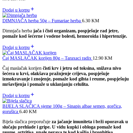
Dodaj u korpu
DIMNJAČA herba 50g – Fumariae herba
6.30
KM
Dimnjača herba
jača i čisti organizam, pospješuje rad jetre,
pomaže kod šećerne i vodene bolesti, hemoroida i hipertenzije.
Dodaj u korpu
Čaj MASLAČAK korijen 80g – Taraxaci radix
12.90
KM
Čaj maslačak korijen
čisti krv i jetru od toksina, snižava nivo
šećera u krvi, olakšava pražnjenje crijeva, pospješuje
izmokravanje i znojenje, pomaže kod gihta i reume, pospješuju
mršavljenja i pomaže u uklanjanju celulita.
Dodaj u korpu
BIJELA SLAČICA sjeme 100g – Sinapis albae semen, gorčica,
gorušica
6.40
KM
Bijela slačica preporučuje
za jačanje imuniteta i brži oporavak u
slučaju prehlade i gripe. U vidu kupki i obloga pomaže kod
reume, artritisa, upale nerava te kod kašlja i bronhitisa.