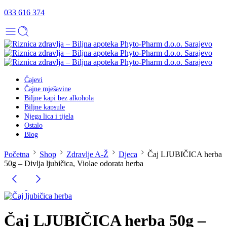
033 616 374
Čajevi
Čajne mješavine
Biljne kapi bez alkohola
Biljne kapsule
Njega lica i tijela
Ostalo
Blog
Početna
Shop
Zdravlje A-Ž
Djeca
Čaj LJUBIČICA herba
50g – Divlja ljubičica, Violae odorata herba
Čaj LJUBIČICA herba 50g –