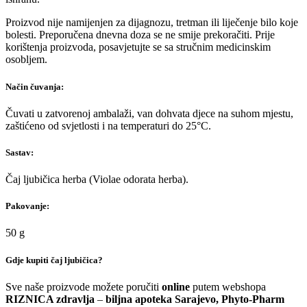
Proizvod nije namijenjen za dijagnozu, tretman ili liječenje bilo koje
bolesti. Preporučena dnevna doza se ne smije prekoračiti. Prije
korištenja proizvoda, posavjetujte se sa stručnim medicinskim
osobljem.
Način čuvanja:
Čuvati u zatvorenoj ambalaži, van dohvata djece na suhom mjestu,
zaštićeno od svjetlosti i na temperaturi do 25°C.
Sastav:
Čaj ljubičica herba (Violae odorata herba).
Pakovanje:
50 g
Gdje kupiti čaj ljubičica?
Sve naše proizvode možete poručiti
online
putem webshopa
RIZNICA zdravlja
–
biljna apoteka Sarajevo, Phyto-Pharm