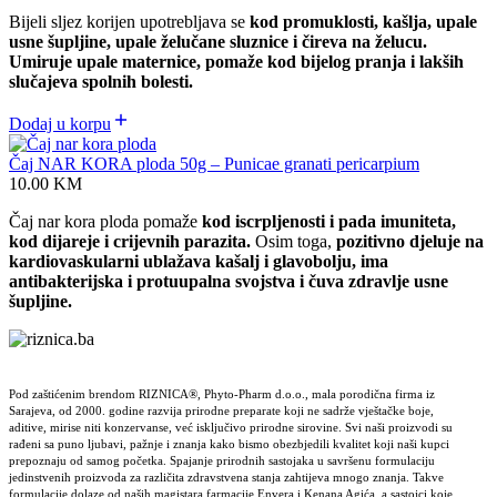
Bijeli sljez korijen upotrebljava se
kod promuklosti, kašlja, upale
usne šupljine, upale želučane sluznice i čireva na želucu.
Umiruje upale maternice, pomaže kod bijelog pranja i lakših
slučajeva spolnih bolesti.
Dodaj u korpu
Čaj NAR KORA ploda 50g – Punicae granati pericarpium
10.00
KM
Čaj nar kora ploda pomaže
kod iscrpljenosti i pada imuniteta,
kod dijareje i crijevnih parazita.
Osim toga,
pozitivno djeluje na
kardiovaskularni
ublažava kašalj i glavobolju, ima
antibakterijska i protuupalna svojstva i čuva zdravlje usne
šupljine.
Pod zaštićenim brendom RIZNICA®, Phyto-Pharm d.o.o., mala porodična firma iz
Sarajeva, od 2000. godine razvija prirodne preparate koji ne sadrže vještačke boje,
aditive, mirise niti konzervanse, već isključivo prirodne sirovine. Svi naši proizvodi su
rađeni sa puno ljubavi, pažnje i znanja kako bismo obezbjedili kvalitet koji naši kupci
prepoznaju od samog početka. Spajanje prirodnih sastojaka u savršenu formulaciju
jedinstvenih proizvoda za različita zdravstvena stanja zahtijeva mnogo znanja. Takve
formulacije dolaze od naših magistara farmacije Envera i Kenana Agića, a sastojci koje