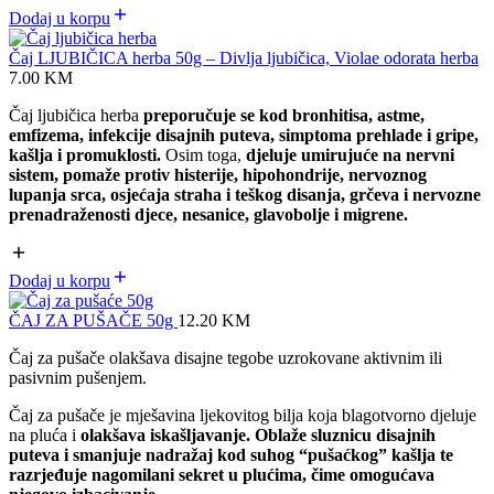
Dodaj u korpu
Čaj LJUBIČICA herba 50g – Divlja ljubičica, Violae odorata herba
7.00
KM
Čaj ljubičica herba
preporučuje se kod bronhitisa, astme,
emfizema, infekcije disajnih puteva, simptoma prehlade i gripe,
kašlja i promuklosti.
Osim toga,
djeluje umirujuće na nervni
sistem, pomaže protiv histerije, hipohondrije, nervoznog
lupanja srca, osjećaja straha i teškog disanja, grčeva i nervozne
prenadraženosti djece, nesanice, glavobolje i migrene.
Dodaj u korpu
ČAJ ZA PUŠAČE 50g
12.20
KM
Čaj za pušače olakšava disajne tegobe uzrokovane aktivnim ili
pasivnim pušenjem.
Čaj za pušače je mješavina ljekovitog bilja koja blagotvorno djeluje
na pluća i
olakšava iskašljavanje. Oblaže sluznicu disajnih
puteva i smanjuje nadražaj kod suhog “pušaćkog” kašlja te
razrjeđuje nagomilani sekret u plućima, čime omogućava