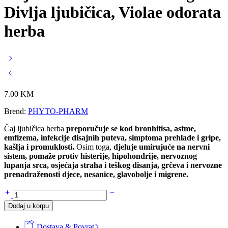
Divlja ljubičica, Violae odorata
herba
7.00
KM
Brend:
PHYTO-PHARM
Čaj ljubičica herba
preporučuje se kod bronhitisa, astme,
emfizema, infekcije disajnih puteva, simptoma prehlade i gripe,
kašlja i promuklosti.
Osim toga,
djeluje umirujuće na nervni
sistem, pomaže protiv histerije, hipohondrije, nervoznog
lupanja srca, osjećaja straha i teškog disanja, grčeva i nervozne
prenadraženosti djece, nesanice, glavobolje i migrene.
Čaj
LJUBIČICA
Dodaj u korpu
herba
50g
Dostava & Povrat
-