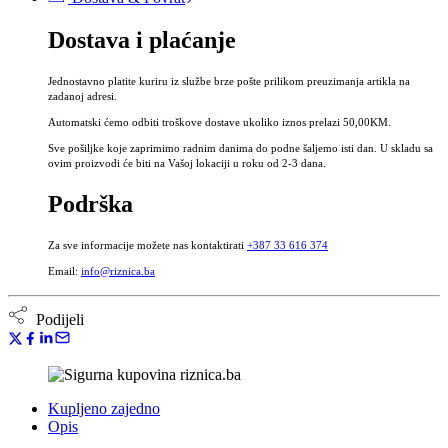
Divlja
Dostava i plaćanje
ljubičica,
Violae
odorata
Jednostavno platite kuriru iz službe brze pošte prilikom preuzimanja artikla na
herba
zadanoj adresi.
količina
Automatski ćemo odbiti troškove dostave ukoliko iznos prelazi 50,00KM.
Sve pošiljke koje zaprimimo radnim danima do podne šaljemo isti dan. U skladu sa
ovim proizvodi će biti na Vašoj lokaciji u roku od 2-3 dana.
Podrška
Za sve informacije možete nas kontaktirati
+387 33 616 374
Email:
info@riznica.ba
Podijeli
Kupljeno zajedno
Opis