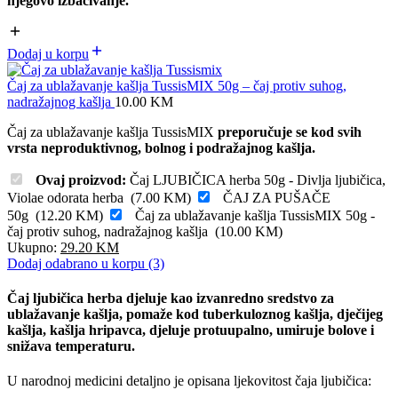
njegovo izbacivanje.
Dodaj u korpu
Čaj za ublažavanje kašlja TussisMIX 50g – čaj protiv suhog,
nadražajnog kašlja
10.00
KM
Čaj za ublažavanje kašlja TussisMIX
preporučuje se kod svih
vrsta neproduktivnog, bolnog i podražajnog kašlja.
Ovaj proizvod:
Čaj LJUBIČICA herba 50g - Divlja ljubičica,
Violae odorata herba
(
7.00
KM
)
ČAJ ZA PUŠAČE
50g
(
12.20
KM
)
Čaj za ublažavanje kašlja TussisMIX 50g -
čaj protiv suhog, nadražajnog kašlja
(
10.00
KM
)
Ukupno:
29.20
KM
Dodaj odabrano u korpu (3)
Čaj ljubičica herba djeluje kao izvanredno sredstvo za
ublažavanje kašlja, pomaže kod tuberkuloznog kašlja, dječijeg
kašlja, kašlja hripavca, djeluje protuupalno, umiruje bolove i
snižava temperaturu.
U narodnoj medicini detaljno je opisana ljekovitost čaja ljubičica: