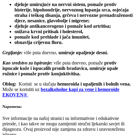
djeluje umirujuće na nervni sistem, pomaže protiv
histerije, hipohondrije, nervoznog lupanja srca, osjećaja
straha i teškog disanja, grčeva i nervozne prenadraženosti
djece, nesanice, glavobolje i migrene;
djeluje antikancerogeno i pomaže kod artritisa;
snižava krvni pritisak i holesterol,
pomaže kod prehlade i jača imunitet,
obnavlja crijevnu floru.
Grgljanje:
više puta dnevno,
umiruje upaljenje desni.
Kao sredstvo za ispiranje:
više puta dnevno, pomaže
protiv
ispucale kože i ispucalih prsnih bradavica, umiruje upale
rožnice i pomaže protiv konjuktivitisa.
Oblog:
Koristi se u slučaju
hemoroida i upaljenih i bolnih vena.
Može se koristiti uz
bezalkoholne kapi za vene i hemoroide
EKOVEN®
Napomena:
Sve informacije na našoj stranici su informativne i edukativne
prirode, i kao takve ne mogu zamijeniti stručni ljekarski savjet ili
dijagnozu. Ovaj proizvod nije zamjena za zdravu i uravnoteženu
ishranu.