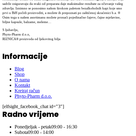
sadrže osiguravaju da svaki od preparata daje maksimalne rezultate za očuvanje vašeg
zdravlja. Iznimno se ponosimo našom širokom paletom bezalkoholnih kapi koje smo
prvi u BiH počeli proizvoditi, a možete ih prepoznati po zaštićenoj skraćenici b.a. ®
Osim toga u našem asortimanu možete pronaći pojedinačne čajeve, čajne mješavine,
biljne kapsule, balzame, meleme…
S ljubavlju,
Phyto-Pharm d.o.o,
RIZNICA® proizvoda od ljekovitog bilja
Informacije
Blog
Shop
O nama
Kontakt
Kreiraj račun
Phyto-Pharm d.o.o.
[elfsight_facebook_chat id="3"]
Radno vrijeme
Ponedjeljak - petak
09:00 - 16:30
Subota
09:00 - 14:00