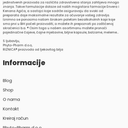
jedinstvenih proizvoda za različita zdravstvena stanja zahtijeva mnogo
znanja. Takve formulacije dolaze od naših magistara farmacije Envera i
Kenana Agića, a sastojci koje sadrže osiguravaju da svaki od
preparata daje maksimalne rezultate za očuvanje vašeg zdravlja.
Iznimno se ponosimo našom širokom paletom bezalkoholnih kapi koje
smo prvi u BiH počeli proizvoditi, a možete ih prepoznati po zaštićenoj
skraćenici b.a. ® Osim toga u našem asortimanu možete pronaći
pojedinačne čajeve, čajne mješavine, biljne kapsule, balzame, meleme…
S ljubavlju,
Phyto-Pharm d.o.o,
RIZNICA® proizvoda od ljekovitog bilja
Informacije
Blog
Shop
O nama
Kontakt
Kreiraj račun
Phyto-Pharm d.o.o.