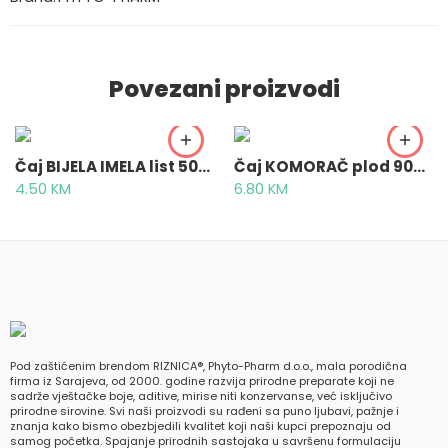
Povezani proizvodi
Čaj BIJELA IMELA list 50g – Visci albi folium
Čaj KOMORAČ plod 90g – Foeniculi fructus
4.50
KM
6.80
KM
Pod zaštićenim brendom RIZNICA®, Phyto-Pharm d.o.o., mala porodična
firma iz Sarajeva, od 2000. godine razvija prirodne preparate koji ne
sadrže vještačke boje, aditive, mirise niti konzervanse, već isključivo
prirodne sirovine. Svi naši proizvodi su rađeni sa puno ljubavi, pažnje i
znanja kako bismo obezbjedili kvalitet koji naši kupci prepoznaju od
samog početka. Spajanje prirodnih sastojaka u savršenu formulaciju