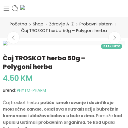
Početna
Shop
Zdravlje A-Ž
Probavni sistem
Čaj TROSKOT herba 50g – Polygoni herba
ISTAKNUTO
Čaj TROSKOT herba 50g –
Polygoni herba
4.50
KM
Brend:
PHYTO-PHARM
Čaj troskot herba
potiče izmokravanje i dezinfikuje
mokraćne kanale, olakšava neutralizaciju bubrežnih
kamenaca i ublažava bolove u bubrezima.
Pomaže
kod
upala u ustima i probavnim organima, te kod upala