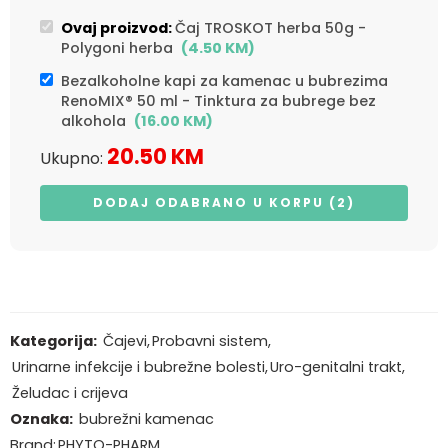
Ovaj proizvod:
Čaj TROSKOT herba 50g -
Polygoni herba
(
4.50
KM
)
Bezalkoholne kapi za kamenac u bubrezima
RenoMIX® 50 ml - Tinktura za bubrege bez
alkohola
(
16.00
KM
)
20.50
KM
Ukupno:
DODAJ ODABRANO U KORPU (2)
Kategorija:
Čajevi
,
Probavni sistem
,
Urinarne infekcije i bubrežne bolesti
,
Uro-genitalni trakt
,
Želudac i crijeva
Oznaka:
bubrežni kamenac
Brand:
PHYTO-PHARM