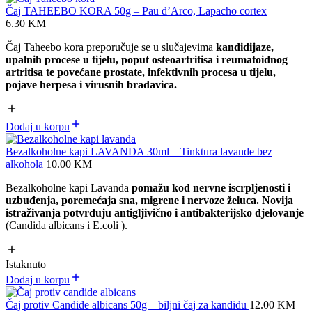
Čaj TAHEEBO KORA 50g – Pau d’Arco, Lapacho cortex
6.30
KM
Čaj Taheebo kora preporučuje se u slučajevima
kandidijaze,
upalnih procese u tijelu, poput osteoartritisa i reumatoidnog
artritisa te povećane prostate,
infektivnih procesa u tijelu,
pojave herpesa i virusnih bradavica.
Dodaj u korpu
Bezalkoholne kapi LAVANDA 30ml – Tinktura lavande bez
alkohola
10.00
KM
Bezalkoholne kapi Lavanda
pomažu kod nervne iscrpljenosti i
uzbuđenja, poremećaja sna, migrene i nervoze želuca. Novija
istraživanja potvrđuju antigljivično i antibakterijsko djelovanje
(Candida albicans i E.coli ).
Istaknuto
Dodaj u korpu
Čaj protiv Candide albicans 50g – biljni čaj za kandidu
12.00
KM