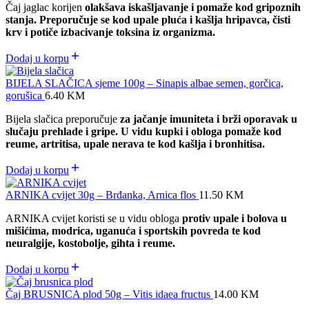
Čaj jaglac korijen
olakšava iskašljavanje i pomaže kod gripoznih
stanja. Preporučuje se kod upale pluća i kašlja hripavca, čisti
krv i potiče izbacivanje toksina iz organizma.
Dodaj u korpu
BIJELA SLAČICA sjeme 100g – Sinapis albae semen, gorčica,
gorušica
6.40
KM
Bijela slačica preporučuje
za jačanje imuniteta i brži oporavak u
slučaju prehlade i gripe. U vidu kupki i obloga pomaže kod
reume, artritisa, upale nerava te kod kašlja i bronhitisa.
Dodaj u korpu
ARNIKA cvijet 30g – Brđanka, Arnica flos
11.50
KM
ARNIKA cvijet koristi se u vidu obloga
protiv upale i bolova u
mišićima, modrica, uganuća i sportskih povreda te kod
neuralgije, kostobolje, gihta i reume.
Dodaj u korpu
Čaj BRUSNICA plod 50g – Vitis idaea fructus
14.00
KM