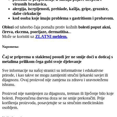
virusnih bradavica,
alergija, iscrpljenosti, prehlade, kašlja, gripe, groznice,
slabe cirkulacije
kod osoba koje imaju problema s gastritisom i probavom.
Oblozi
od taheebo čaja pomažu protiv kožnih
bolesti poput akni,
čireva, ekcema, psorijaze, dermatitisa.
..
Može se koristiti uz
ZLATNI mehlem.
Napomena:
Čaj se priprema u staklenoj posudi jer ne smije doći u doticaj s
metalima prilikom čega gubi svoje djelovanje
Sve informacije na našoj stranici su informativne i edukativne
prirode, i kao takve ne mogu zamijeniti stručni ljekarski savjet ili
dijagnozu. Ovaj proizvod nije zamjena za zdravu i uravnoteženu
ishranu.
Proizvod nije namijenjen za dijagnozu, tretman ili liječenje bilo koje
bolesti. Preporučena dnevna doza se ne smije prekoračiti. Prije
korištenja proizvoda, posavjetujte se sa stručnim medicinskim
osobljem.