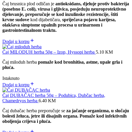
Čaj brusnica plod odličan je
antioksidans, djeluje protiv bakterija
(posebno E. coli), virusa i gljivica, posjeduju neuroprotektivno
djelovanje, preporučuje se kod inzulinske rezistencije, štiti
krvne sudove
kod dijabetičara,
spriječava pojavu karijesa,
olakšava simptome upalnih procesa u urinarnom i
gastrointestinalnom traktu.
Dodaj u korpu
Čaj MILODUH herba 50g – Izop, Hyssopi herba
5.10
KM
Čaj miloduh herba
pomaže kod bronhitisa, astme, upale grla i
pluća.
Istaknuto
Dodaj u korpu
Čaj DUBAČAC herba 50g – Podubica, Dubčac herba,
Chamedryos herba
6.40
KM
Čaj dubačac herba preporučuje se
za jačanje organizma, u slučaju
bolesti želuca, jetre ili disajnih organa. Pomaže kod infektivnih
oboljenja crijeva i pluća.