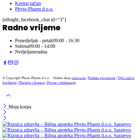
Kreiraj račun
Phyto-Pharm d.o.o.
[elfsight_facebook_chat id="3"]
Radno vrijeme
Ponedjeljak - petak
09:00 - 16:30
Subota
09:00 - 14:00
Nedjelja
neradna
© Copyright Phyto-Pharm d.o.o. - Online shop
riznica.ba
|
Politika privatnosti
|
Opći uslovi
korištenja
|
Plaćanje i dostava
|
Povrat i reklamacije
Moja korpa