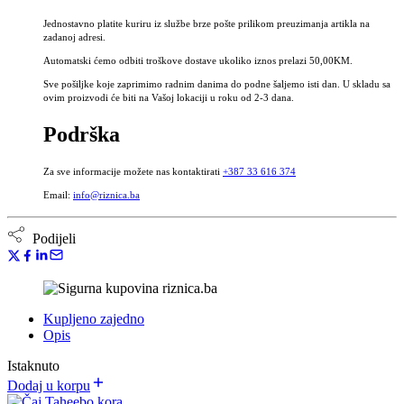
cortex
Jednostavno platite kuriru iz službe brze pošte prilikom preuzimanja artikla na
količina
zadanoj adresi.
Automatski ćemo odbiti troškove dostave ukoliko iznos prelazi 50,00KM.
Sve pošiljke koje zaprimimo radnim danima do podne šaljemo isti dan. U skladu sa
ovim proizvodi će biti na Vašoj lokaciji u roku od 2-3 dana.
Podrška
Za sve informacije možete nas kontaktirati
+387 33 616 374
Email:
info@riznica.ba
Podijeli
Kupljeno zajedno
Opis
Istaknuto
Dodaj u korpu