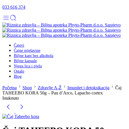
033 616 374
Čajevi
Čajne mješavine
Biljne kapi bez alkohola
Biljne kapsule
Njega lica i tijela
Ostalo
Blog
Početna
Shop
Zdravlje A-Ž
Imunitet i detoksikacija
Čaj
TAHEEBO KORA 50g – Pau d’Arco, Lapacho cortex
Istaknuto