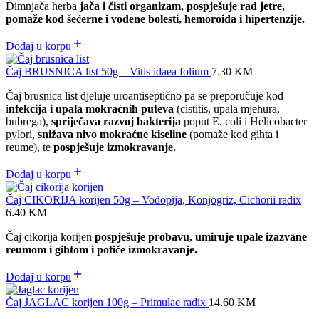
Dimnjača herba
jača i čisti organizam, pospješuje rad jetre,
pomaže kod šećerne i vodene bolesti, hemoroida i hipertenzije.
Dodaj u korpu
Čaj BRUSNICA list 50g – Vitis idaea folium
7.30
KM
Čaj brusnica list djeluje uroantiseptično pa se preporučuje kod
i
nfekcija i upala mokraćnih puteva
(cistitis, upala mjehura,
bubrega),
spriječava razvoj bakterija
poput E. coli i Helicobacter
pylori,
snižava nivo mokraćne kiseline
(pomaže kod gihta i
reume), te
pospješuje izmokravanje.
Dodaj u korpu
Čaj CIKORIJA korijen 50g – Vodopija, Konjogriz, Cichorii radix
6.40
KM
Čaj cikorija korijen
pospješuje probavu, umiruje upale izazvane
reumom i gihtom i potiče izmokravanje.
Dodaj u korpu
Čaj JAGLAC korijen 100g – Primulae radix
14.60
KM