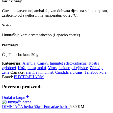
Način čuvanja:
Čuvati u zatvorenoj ambalaži, van dohvata djece na suhom mjestu,
zaštićeno od svjetlosti i na temperaturi do 25°C.
Sastav:
Unutrašnja kora drveta taheebo (Lapacho cortex).
Pakovanje:
Čaj Taheebo kora 50 g
Kategorija:
Alergija
,
Čajevi
,
Imunitet i detoksikacija
,
Kosti i
zglobovi
,
Koža, kosa, nokti
,
Virusi, bakterije i gljivice
,
Zdravlje
žene
Oznake:
alergije i imunitet
,
Candida albicans
,
Taheboo kora
Brand:
PHYTO-PHARM
Povezani proizvodi
Dodaj u korpu
DIMNJAČA herba 50g – Fumariae herba
6.30
KM