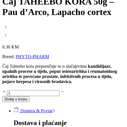
Čaj TAHEEBO KORA 50g –
Pau d’Arco, Lapacho cortex
6.30
KM
Brend:
PHYTO-PHARM
Čaj Taheebo kora preporučuje se u slučajevima
kandidijaze,
upalnih procese u tijelu, poput osteoartritisa i reumatoidnog
artritisa te povećane prostate,
infektivnih procesa u tijelu,
pojave herpesa i virusnih bradavica.
Čaj
TAHEEBO
Dodaj u korpu
KORA
50g
Dostava & Povrat
-
Pau
Dostava i plaćanje
d'Arco,
Lapacho