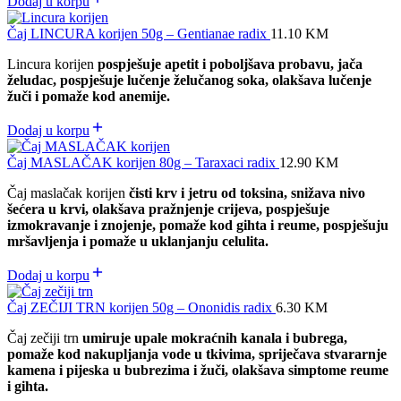
Dodaj u korpu
Čaj LINCURA korijen 50g – Gentianae radix
11.10
KM
Lincura korijen
pospješuje apetit i poboljšava probavu, jača
želudac, pospješuje lučenje želučanog soka, olakšava lučenje
žuči i pomaže kod anemije.
Dodaj u korpu
Čaj MASLAČAK korijen 80g – Taraxaci radix
12.90
KM
Čaj maslačak korijen
čisti krv i jetru od toksina, snižava nivo
šećera u krvi, olakšava pražnjenje crijeva, pospješuje
izmokravanje i znojenje, pomaže kod gihta i reume, pospješuju
mršavljenja i pomaže u uklanjanju celulita.
Dodaj u korpu
Čaj ZEČIJI TRN korijen 50g – Ononidis radix
6.30
KM
Čaj zečiji trn
umiruje upale mokraćnih kanala i bubrega,
pomaže kod nakupljanja vode u tkivima, spriječava stvararnje
kamena i pijeska u bubrezima i žuči, olakšava simptome reume
i gihta.