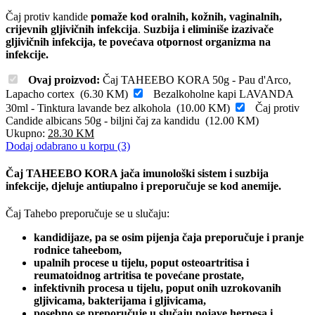
Čaj protiv kandide
pomaže kod oralnih, kožnih, vaginalnih,
crijevnih gljivičnih infekcija
.
Suzbija i eliminiše izazivače
gljivičnih infekcija, te povećava otpornost organizma na
infekcije.
Ovaj proizvod:
Čaj TAHEEBO KORA 50g - Pau d'Arco,
Lapacho cortex
(
6.30
KM
)
Bezalkoholne kapi LAVANDA
30ml - Tinktura lavande bez alkohola
(
10.00
KM
)
Čaj protiv
Candide albicans 50g - biljni čaj za kandidu
(
12.00
KM
)
Ukupno:
28.30
KM
Dodaj odabrano u korpu (3)
Čaj TAHEEBO KORA jača imunološki sistem i suzbija
infekcije, djeluje antiupalno i preporučuje se kod anemije.
Čaj Tahebo preporučuje se u slučaju:
kandidijaze, pa se osim pijenja čaja preporučuje i pranje
rodnice taheebom,
upalnih procese u tijelu, poput osteoartritisa i
reumatoidnog artritisa te povećane prostate,
infektivnih procesa u tijelu, poput onih uzrokovanih
gljivicama, bakterijama i gljivicama,
posebno se preporučuje u slučaju pojave herpesa i