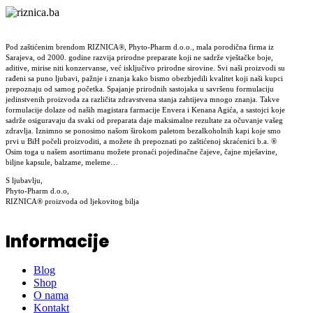
Pod zaštićenim brendom RIZNICA®, Phyto-Pharm d.o.o., mala porodična firma iz
Sarajeva, od 2000. godine razvija prirodne preparate koji ne sadrže vještačke boje,
aditive, mirise niti konzervanse, već isključivo prirodne sirovine. Svi naši proizvodi su
rađeni sa puno ljubavi, pažnje i znanja kako bismo obezbjedili kvalitet koji naši kupci
prepoznaju od samog početka. Spajanje prirodnih sastojaka u savršenu formulaciju
jedinstvenih proizvoda za različita zdravstvena stanja zahtijeva mnogo znanja. Takve
formulacije dolaze od naših magistara farmacije Envera i Kenana Agića, a sastojci koje
sadrže osiguravaju da svaki od preparata daje maksimalne rezultate za očuvanje vašeg
zdravlja. Iznimno se ponosimo našom širokom paletom bezalkoholnih kapi koje smo
prvi u BiH počeli proizvoditi, a možete ih prepoznati po zaštićenoj skraćenici b.a. ®
Osim toga u našem asortimanu možete pronaći pojedinačne čajeve, čajne mješavine,
biljne kapsule, balzame, meleme…
S ljubavlju,
Phyto-Pharm d.o.o,
RIZNICA® proizvoda od ljekovitog bilja
Informacije
Blog
Shop
O nama
Kontakt