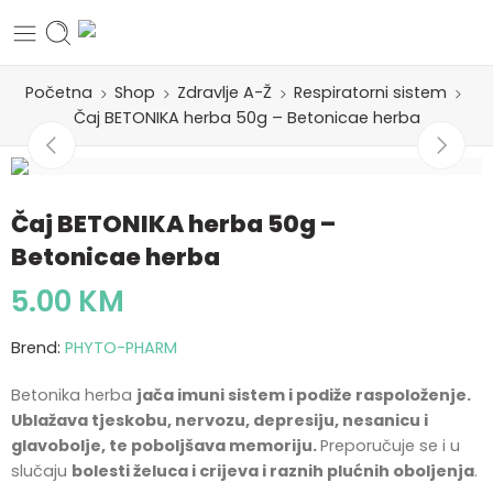
Početna
Shop
Zdravlje A-Ž
Respiratorni sistem
Čaj BETONIKA herba 50g – Betonicae herba
Čaj BETONIKA herba 50g –
Betonicae herba
5.00
KM
Brend:
PHYTO-PHARM
Betonika herba
jača imuni sistem i podiže raspoloženje.
Ublažava tjeskobu, nervozu, depresiju, nesanicu i
glavobolje, te poboljšava memoriju.
Preporučuje se i u
slučaju
bolesti želuca i crijeva i raznih plućnih oboljenja
.