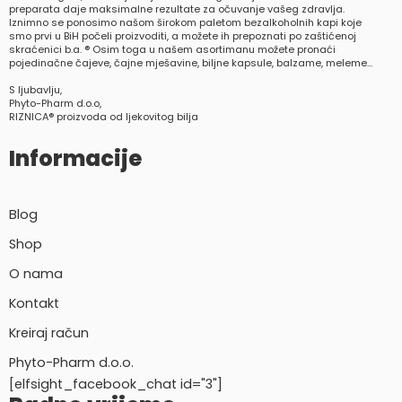
preparata daje maksimalne rezultate za očuvanje vašeg zdravlja.
Iznimno se ponosimo našom širokom paletom bezalkoholnih kapi koje
smo prvi u BiH počeli proizvoditi, a možete ih prepoznati po zaštićenoj
skraćenici b.a. ® Osim toga u našem asortimanu možete pronaći
pojedinačne čajeve, čajne mješavine, biljne kapsule, balzame, meleme…
S ljubavlju,
Phyto-Pharm d.o.o,
RIZNICA® proizvoda od ljekovitog bilja
Informacije
Blog
Shop
O nama
Kontakt
Kreiraj račun
Phyto-Pharm d.o.o.
[elfsight_facebook_chat id="3"]