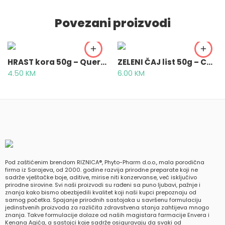
Povezani proizvodi
HRAST kora 50g – Quercus cortex
ZELENI ČAJ list 50g – Camellia sinensis folium
4.50
KM
6.00
KM
Pod zaštićenim brendom RIZNICA®, Phyto-Pharm d.o.o., mala porodična
firma iz Sarajeva, od 2000. godine razvija prirodne preparate koji ne
sadrže vještačke boje, aditive, mirise niti konzervanse, već isključivo
prirodne sirovine. Svi naši proizvodi su rađeni sa puno ljubavi, pažnje i
znanja kako bismo obezbjedili kvalitet koji naši kupci prepoznaju od
samog početka. Spajanje prirodnih sastojaka u savršenu formulaciju
jedinstvenih proizvoda za različita zdravstvena stanja zahtijeva mnogo
znanja. Takve formulacije dolaze od naših magistara farmacije Envera i
Kenana Agića, a sastojci koje sadrže osiguravaju da svaki od