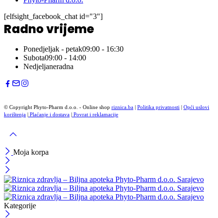
[elfsight_facebook_chat id="3"]
Radno vrijeme
Ponedjeljak - petak
09:00 - 16:30
Subota
09:00 - 14:00
Nedjelja
neradna
© Copyright Phyto-Pharm d.o.o. - Online shop
riznica.ba
|
Politika privatnosti
|
Opći uslovi
korištenja
|
Plaćanje i dostava
|
Povrat i reklamacije
Moja korpa
Kategorije