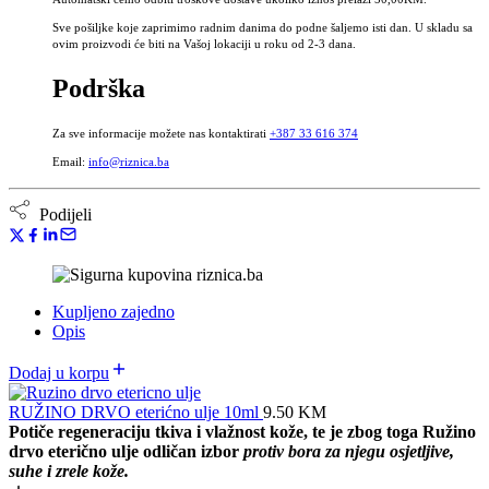
Sve pošiljke koje zaprimimo radnim danima do podne šaljemo isti dan. U skladu sa
ovim proizvodi će biti na Vašoj lokaciji u roku od 2-3 dana.
Podrška
Za sve informacije možete nas kontaktirati
+387 33 616 374
Email:
info@riznica.ba
Podijeli
Kupljeno zajedno
Opis
Dodaj u korpu
RUŽINO DRVO eterićno ulje 10ml
9.50
KM
Potiče regeneraciju tkiva i vlažnost kože, te je zbog toga Ružino
drvo eterično ulje odličan izbor
protiv bora za njegu osjetljive,
suhe i zrele kože.