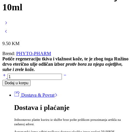
10ml
9.50
KM
Brend:
PHYTO-PHARM
Potiče regeneraciju tkiva i vlažnost kože, te je zbog toga Ružino
drvo eterično ulje odličan izbor
protiv bora za njegu osjetljive,
suhe i zrele kože.
RUŽINO
DRVO
Dodaj u korpu
eterićno
ulje
Dostava & Povrat
10ml
količina
Dostava i plaćanje
Jednostavno platite kuriru iz službe brze pošte prilikom preuzimanja artikla na
zadanoj adresi.
Automatski ćemo odbiti troškove dostave ukoliko iznos prelazi 50,00KM.