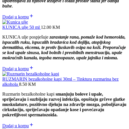
upotrebljava za njihove ležajeve i ostali prostor stana jer odbija
buhe
.
Dodaj u korpu
KUNICA ulje 50 ml
12.00
KM
KUNICA ulje pospješuje
zarastanje rana, pomaže kod hemoroida,
ispucalih ruku, ispucalih bradavica kod dojilja, atopijskog
dermatitisa, ekcema, te protiv ljuskavih osipa na koži. Preporučuje
se kod upale sinusa, kod bolnih i preobilnih menstruacija, upale
mokraćnih kanala, tegoba menopauze, upale jajnika i mioma.
Dodaj u korpu
RUZMARIN bezalkoholne kapi 30ml – Tinktura ruzmarina bez
alkohola
8.50
KM
Ruzmarin bezalkoholne kapi
smanjuju bolove i upale,
spriječavaju i suzbijaju razvoj infekcija, opuštaju grčeve glatke
muskulature, pozitivno djeluju na zdravlje mozga, poboljšavaju
cirkulaciju, spriječavaju opadanje kose i povećavaju
pokretljivost spermatozoida.
Dodaj u korpu