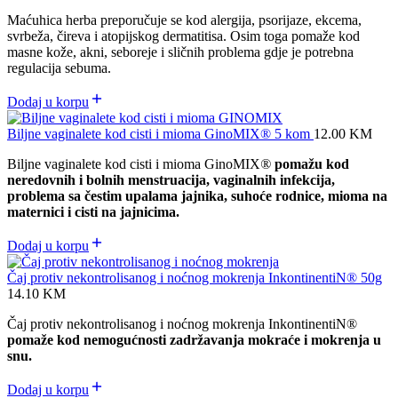
Maćuhica herba preporučuje se kod alergija, psorijaze, ekcema,
svrbeža, čireva i atopijskog dermatitisa.
Osim toga pomaže kod
masne kože, akni, seboreje i sličnih problema gdje je potrebna
regulacija sebuma.
Dodaj u korpu
Biljne vaginalete kod cisti i mioma GinoMIX® 5 kom
12.00
KM
Biljne vaginalete kod cisti i mioma GinoMIX
®
pomažu kod
neredovnih i bolnih menstruacija, vaginalnih infekcija,
problema sa čestim upalama jajnika, suhoće rodnice, mioma na
maternici i cisti na jajnicima.
Dodaj u korpu
Čaj protiv nekontrolisanog i noćnog mokrenja InkontinentiN® 50g
14.10
KM
Čaj protiv nekontrolisanog i noćnog mokrenja InkontinentiN®
pomaže kod nemogućnosti zadržavanja mokraće i mokrenja u
snu.
Dodaj u korpu