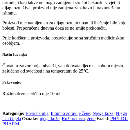
prirode, i kao takve ne mogu zamijeniti stručni ljekarski savjet ili
dijagnozu. Ovaj proizvod nije zamjena za zdravu i uravnoteženu
ishranu.
Proizvod nije namijenjen za dijagnozu, tretman ili liječenje bilo koje
bolesti. Preporučena dnevna doza se ne smije prekoračiti.
Prije korištenja proizvoda, posavjetujte se sa stručnim medicinskim
osobljem.
Način čuvanja:
Čuvati u zatvorenoj ambalaži, van dohvata djece na suhom mjestu,
zaštićeno od svjetlosti i na temperaturi do 25°C.
Pakovanje:
Ružino drvo eterično ulje 10 ml
Kategorije:
Eterična ulja
,
Intimno zdravlje žene
,
Njega kože
,
Njega
lica i tijela
Oznake:
njega kože
,
Ružino drvo
,
žene
Brand:
PHYTO-
PHARM