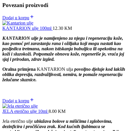
Povezani proizvodi
Dodaj u korpu
KANTARION ulje 100ml
12.30
KM
KANTARION ulje je namijenjeno za njegu i regeneraciju kože,
kao pomoć pri zarastanju rana i ožiljaka koji mogu nastati kao
posljedica tretmana, nakon istiskanja bubuljica ili opekotina na
koži i sluzokoži. Potpomaže obnovu kože, regeneriše je, vraća joj
sjaj i prirodan, zdrav izgled.
Oralna primjena
KANTARION ulja
povoljno djeluje kod lakših
oblika depresija, razdražljivosti, nemira, te pomaže regeneraciju
želučane sluznice.
Dodaj u korpu
JELA eterično ulje 10ml
8.00
KM
Jela eterično ulje
ublažava bolove u mišićima i zglobovima,
dezinficira i pročišćava zrak.
Kod kućnih ljubimaca se