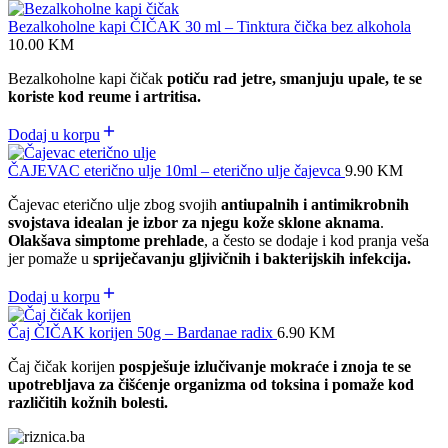
Bezalkoholne kapi ČIČAK 30 ml – Tinktura čička bez alkohola
10.00
KM
Bezalkoholne kapi čičak
potiču rad jetre, smanjuju upale, te se
koriste kod reume i artritisa.
Dodaj u korpu
ČAJEVAC eterično ulje 10ml – eterično ulje čajevca
9.90
KM
Čajevac eterično ulje zbog svojih
antiupalnih i antimikrobnih
svojstava idealan je izbor za njegu kože sklone aknama
.
Olakšava simptome prehlade
, a često se dodaje i kod pranja veša
jer pomaže u
spriječavanju gljivičnih i bakterijskih infekcija.
Dodaj u korpu
Čaj ČIČAK korijen 50g – Bardanae radix
6.90
KM
Čaj čičak korijen
pospješuje izlučivanje mokraće i znoja te se
upotrebljava za čišćenje organizma od toksina i pomaže kod
različitih kožnih bolesti.