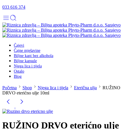
033 616 374
Čajevi
Čajne mješavine
Biljne kapi bez alkohola
Biljne kapsule
Njega lica i tijela
Ostalo
Blog
Početna
Shop
Njega lica i tijela
Eterična ulja
RUŽINO
DRVO eterićno ulje 10ml
RUŽINO DRVO eterićno ulje