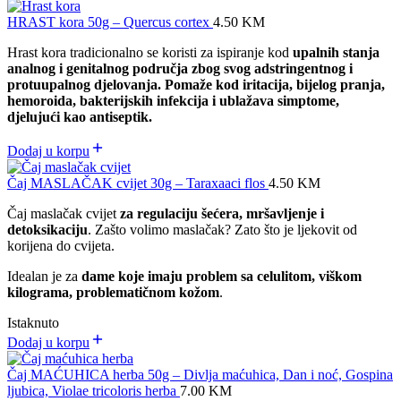
HRAST kora 50g – Quercus cortex
4.50
KM
Hrast kora tradicionalno se koristi za ispiranje kod
upalnih stanja
analnog i genitalnog područja zbog svog adstringentnog i
protuupalnog djelovanja. Pomaže kod iritacija, bijelog pranja,
hemoroida, bakterijskih infekcija i ublažava simptome,
djelujući kao antiseptik.
Dodaj u korpu
Čaj MASLAČAK cvijet 30g – Taraxaaci flos
4.50
KM
Čaj maslačak cvijet
za regulaciju šećera, mršavljenje i
detoksikaciju
. Zašto volimo maslačak? Zato što je ljekovit od
korijena do cvijeta.
Idealan je za
dame koje imaju problem sa celulitom, viškom
kilograma, problematičnom kožom
.
Istaknuto
Dodaj u korpu
Čaj MAĆUHICA herba 50g – Divlja maćuhica, Dan i noć, Gospina
ljubica, Violae tricoloris herba
7.00
KM