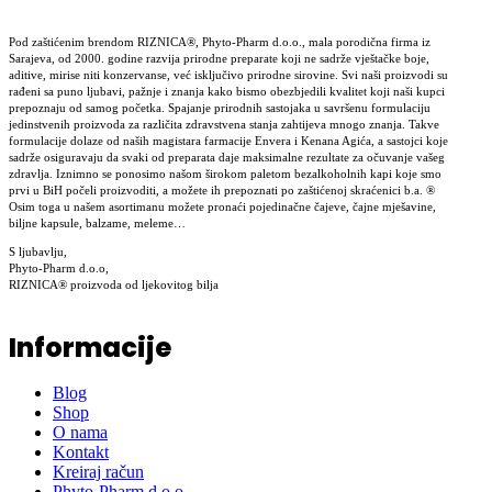
Pod zaštićenim brendom RIZNICA®, Phyto-Pharm d.o.o., mala porodična firma iz
Sarajeva, od 2000. godine razvija prirodne preparate koji ne sadrže vještačke boje,
aditive, mirise niti konzervanse, već isključivo prirodne sirovine. Svi naši proizvodi su
rađeni sa puno ljubavi, pažnje i znanja kako bismo obezbjedili kvalitet koji naši kupci
prepoznaju od samog početka. Spajanje prirodnih sastojaka u savršenu formulaciju
jedinstvenih proizvoda za različita zdravstvena stanja zahtijeva mnogo znanja. Takve
formulacije dolaze od naših magistara farmacije Envera i Kenana Agića, a sastojci koje
sadrže osiguravaju da svaki od preparata daje maksimalne rezultate za očuvanje vašeg
zdravlja. Iznimno se ponosimo našom širokom paletom bezalkoholnih kapi koje smo
prvi u BiH počeli proizvoditi, a možete ih prepoznati po zaštićenoj skraćenici b.a. ®
Osim toga u našem asortimanu možete pronaći pojedinačne čajeve, čajne mješavine,
biljne kapsule, balzame, meleme…
S ljubavlju,
Phyto-Pharm d.o.o,
RIZNICA® proizvoda od ljekovitog bilja
Informacije
Blog
Shop
O nama
Kontakt
Kreiraj račun
Phyto-Pharm d.o.o.