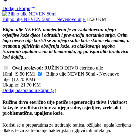
Dodaj u korpu
Biljno ulje NEVEN 50ml – Nevenovo ulje
12.20
KM
Biljno ulje NEVEN namjenjeno je za svakodnevnu njegu
osjetljive kože djece i odraslih i prevenciju nastanka strija. Osim
toga neven ulje koristi se za njegu suhe kože sklone ekcemima, u
tretmanu gljivičnih oboljenja kože, za olakšavanje tegoba
izazvanih upalom vena ili hemoroida, njegu ispucalih bradavica
kod dojilja…
Ovaj proizvod:
RUŽINO DRVO eterićno ulje
10ml
(
9.50
KM
)
Biljno ulje NEVEN 50ml - Nevenovo
ulje
(
12.20
KM
)
Ukupno:
21.70
KM
Dodaj odabrano u korpu (2)
Ružino drvo eterično ulje potiče regeneraciju tkiva i vlažnost
kože, te je odličan izbor za njegu suhe, osjetljive, zrele ali i
problematične, upaljene kože.
Koristi se u preparatima za tretiranje ranica, ožiljaka, upala korijena
dlake, te za za tretiranje bakterijskih i gljivičnih infekcija.