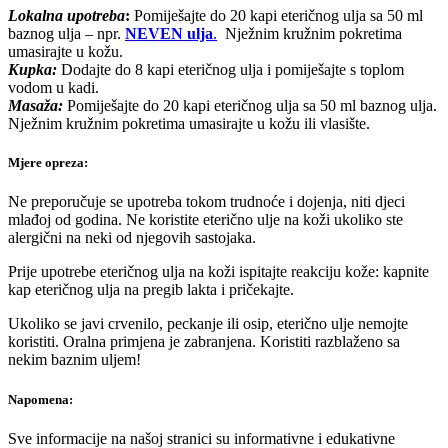
Lokalna upotreba
:
Pomiješajte do 20 kapi eteričnog ulja sa 50 ml
baznog ulja – npr.
NEVEN ulja
.
Nježnim kružnim pokretima
umasirajte u kožu.
Kupka:
Dodajte do 8 kapi eteričnog ulja i pomiješajte s toplom
vodom u kadi.
Masaža:
Pomiješajte do 20 kapi eteričnog ulja sa 50 ml baznog ulja.
Nježnim kružnim pokretima umasirajte u kožu ili vlasište.
Mjere opreza:
Ne preporučuje se upotreba tokom trudnoće i dojenja, niti djeci
mlađoj od godina. Ne koristite eterično ulje na koži ukoliko ste
alergični na neki od njegovih sastojaka.
Prije upotrebe eteričnog ulja na koži ispitajte reakciju kože: kapnite
kap eteričnog ulja na pregib lakta i pričekajte.
Ukoliko se javi crvenilo, peckanje ili osip, eterično ulje nemojte
koristiti. Oralna primjena je zabranjena. Koristiti razblaženo sa
nekim baznim uljem!
Napomena:
Sve informacije na našoj stranici su informativne i edukativne