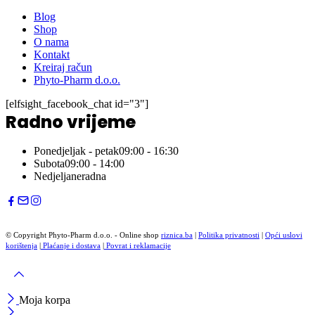
Blog
Shop
O nama
Kontakt
Kreiraj račun
Phyto-Pharm d.o.o.
[elfsight_facebook_chat id="3"]
Radno vrijeme
Ponedjeljak - petak
09:00 - 16:30
Subota
09:00 - 14:00
Nedjelja
neradna
© Copyright Phyto-Pharm d.o.o. - Online shop
riznica.ba
|
Politika privatnosti
|
Opći uslovi
korištenja
|
Plaćanje i dostava
|
Povrat i reklamacije
Moja korpa