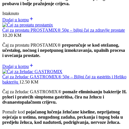
probavu i bolje pražnjenje crijeva.
Istaknuto
Dodaj u korpu
Čaj za prostatu PROSTAMIX® 50g – biljni čaj za zdravlje prostate
10.20
KM
Čaj za prostatu PROSTAMIX®
preporučuje se kod otežanog,
učestalog, noćnog i nepotpunog izmokravanja, upalnih procesa
i uvećanja prostate.
Dodaj u korpu
Čaj za želudac GASTROMIX® 50g – Biljni čaj za gastritis i Heliko
bakteriju
12.50
KM
Čaj za želudac GASTROMIX
®
pomaže eliminisanju bakterije H.
pylori i pratećih simptoma gastritisa, čira na želucu i
dvanaestopalačnom crijevu.
Pomaže kod
pojačanog lučenja želučane kiseline, neprijatnog
osjećaja u ustima, neugodnog zadaha, peckanja i tupog bola u
predjelu želuca, kod nadutosti, podrigivanja, nervoze želuca.