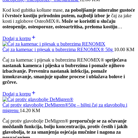
Kod kod gubitka koštane mase,
za poboljšamje mineralne gustoće
i čvrstoće kostiju prirodnim putem, najbolji izbor je
čaj za jake
kosti i zglobove OsteoMIX
®
. Može se koristiti u slučaju
osteopenije, osteoporoze, osteoartritisa, preloma kostiju
…
Dodaj u korpu
Čaj za kamenac i pijesak u bubrezima RENOMIX® 50g
10.00
KM
Čaj za kamenac i pijesak u bubrezima RENOMIX
®
spriječava
nastanak kamenca i pijeska u bubrezima i pomaže njihovo
izbacivanje. Prevenira nastanak infekcija, pomaže
izmokravanje, smanjuje upalne procese i ublažava bolove i
grčeve.
Dodaj u korpu
Čaj protiv glavobolje DeMigren®50g – biljni čaj za glavobolju i
migrenu
14.20
KM
Čaj protiv glavobolje DeMigren®
preporučuje se za očuvanje
moždanih funkcija, bolju koncentraciju, protiv čestih i jakih
glavobolja, te za smanjenja osjećaja mučnine i nagona za
povraćanjem.