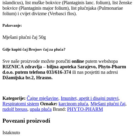
islandicus), list muške bokvice (Plantaginis lanc. folium), list ženske
bokvice (Plantaginis major folium), list plućnjaka (Pulmonariae
folium) i cvijet divizme (Verbasci flos).
Pakovanje:
Mješani plućni čaj 50g
Gdje kupiti čaj Brojsov čaj za pluća?
Sve naše proizvode možete poručiti
online
putem webshopa
RIZNICA zdravlja
–
biljna apoteka Sarajevo, Phyto-Pharm
d.o.o. putem telefona 033/616-374
ili nas posjetiti na adresi
Džamijska br.2, Hrasno.
Kategorije:
Čajne mješavine
,
Imunitet, apetit i disajni putevi
,
Respiratorni sistem
Oznake:
karcinom pluća
,
Mješani plućni čaj
,
rudolf breuss
,
upala pluća
Brand:
PHYTO-PHARM
Povezani proizvodi
Istaknuto