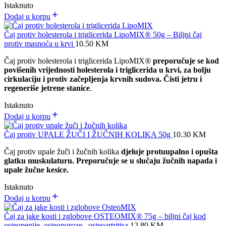
Istaknuto
Dodaj u korpu
Čaj protiv holesterola i triglicerida LipoMIX® 50g – Biljni čaj
protiv masnoća u krvi
10.50
KM
Čaj protiv holesterola i triglicerida LipoMIX
®
preporučuje se kod
povišenih vrijednosti holesterola i triglicerida u krvi, za bolju
cirkulaciju i protiv začepljenja krvnih sudova. Čisti jetru i
regeneriše jetrene stanice
.
Istaknuto
Dodaj u korpu
Čaj protiv UPALE ŽUČI I ŽUČNIH KOLIKA 50g
10.30
KM
Čaj protiv upale žuči i žučnih kolika
djeluje protuupalno i opušta
glatku muskulaturu. Preporučuje se u slučaju žučnih napada i
upale žučne kesice.
Istaknuto
Dodaj u korpu
Čaj za jake kosti i zglobove OSTEOMIX® 75g – biljni čaj kod
osteopenije, osteoporoze, osteoartritisa
12.80
KM