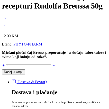
recepturi Rudolfa Breussa 50g
12.00
KM
Brend:
PHYTO-PHARM
Mješani plućni čaj Breuss preporučuje “u slućaju tuberkuloze i
svima koji boluju od raka”.
MJEŠANI
PLUĆNI
Dodaj u korpu
čaj
po
Dostava & Povrat
recepturi
Rudolfa
Dostava i plaćanje
Breussa
50g
količina
Jednostavno platite kuriru iz službe brze pošte prilikom preuzimanja artikla na
zadanoj adresi.