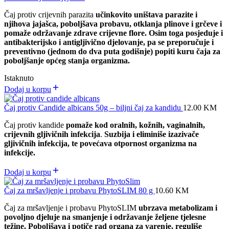
Čaj protiv crijevnih parazita
učinkovito uništava parazite i
njihova jajašca, poboljšava probavu, otklanja plinove i grčeve i
pomaže održavanje zdrave crijevne flore. Osim toga posjeduje i
antibakterijsko i antigljivično djelovanje, pa se preporučuje i
preventivno (jednom do dva puta godišnje) popiti kuru čaja za
poboljšanje općeg stanja organizma.
Istaknuto
Dodaj u korpu
Čaj protiv Candide albicans 50g – biljni čaj za kandidu
12.00
KM
Čaj protiv kandide
pomaže kod oralnih, kožnih, vaginalnih,
crijevnih gljivičnih infekcija
.
Suzbija i eliminiše izazivače
gljivičnih infekcija, te povećava otpornost organizma na
infekcije.
Dodaj u korpu
Čaj za mršavljenje i probavu PhytoSLIM 80 g
10.60
KM
Čaj za mršavljenje i probavu PhytoSLIM
ubrzava metabolizam i
povoljno djeluje na smanjenje i održavanje željene tjelesne
težine. Poboljšava i potiče rad organa za varenje, reguliše