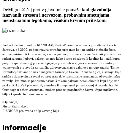
DeMigren
®
čaj protiv glavobolje pomaže
kod glavobolja
izazvanih stresom i nervozom, probavnim smetnjama,
menstrualnim tegobama, visokim krvnim pritiskom.
Pod zaštićenim brendom RIZNICA®, Phyto-Pharm d.o.o., mala porodična firma iz
Sarajeva, od 2000. godine razvija prirodne preparate koji ne sadrže vještačke boje,
aditive, mirise niti konzervanse, već isključivo prirodne sirovine. Svi naši proizvodi su
rađeni sa puno ljubavi, pažnje i znanja kako bismo obezbjedili kvalitet koji naši kupci
prepoznaju od samog početka. Spajanje prirodnih sastojaka u savršenu formulaciju
jedinstvenih proizvoda za različita zdravstvena stanja zahtijeva mnogo znanja. Takve
formulacije dolaze od naših magistara farmacije Envera i Kenana Agića, a sastojci koje
sadrže osiguravaju da svaki od preparata daje maksimalne rezultate za očuvanje vašeg
zdravlja. Iznimno se ponosimo našom širokom paletom bezalkoholnih kapi koje smo
prvi u BiH počeli proizvoditi, a možete ih prepoznati po zaštićenoj skraćenici b.a. ®
Osim toga u našem asortimanu možete pronaći pojedinačne čajeve, čajne mješavine,
biljne kapsule, balzame, meleme…
S ljubavlju,
Phyto-Pharm d.o.o,
RIZNICA® proizvoda od ljekovitog bilja
Informacije