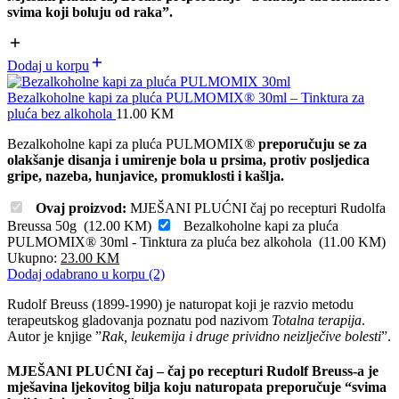
svima koji boluju od raka”.
Dodaj u korpu
Bezalkoholne kapi za pluća PULMOMIX® 30ml – Tinktura za
pluća bez alkohola
11.00
KM
Bezalkoholne kapi za pluća PULMOMIX
®
preporučuju se za
olakšanje disanja i umirenje bola u prsima, protiv posljedica
gripe, nazeba, hunjavice, promuklosti i kašlja.
Ovaj proizvod:
MJEŠANI PLUĆNI čaj po recepturi Rudolfa
Breussa 50g
(
12.00
KM
)
Bezalkoholne kapi za pluća
PULMOMIX® 30ml - Tinktura za pluća bez alkohola
(
11.00
KM
)
Ukupno:
23.00
KM
Dodaj odabrano u korpu (2)
Rudolf Breuss (1899-1990) je naturopat koji je razvio metodu
terapeutskog gladovanja poznatu pod nazivom
Totalna terapija
.
Autor je knjige ”
Rak, leukemija i druge prividno neizlječive bolesti
”.
MJEŠANI PLUĆNI čaj – čaj po recepturi Rudolf Breuss-a je
mješavina ljekovitog bilja koju naturopata preporučuje “svima