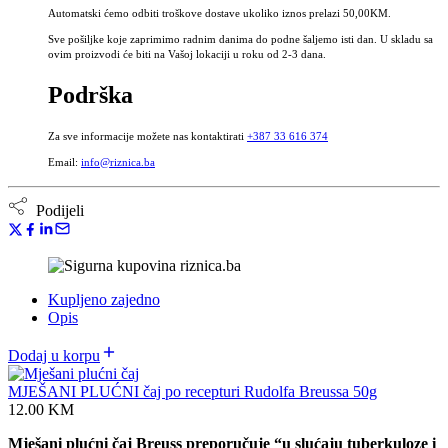
Automatski ćemo odbiti troškove dostave ukoliko iznos prelazi 50,00KM.
Sve pošiljke koje zaprimimo radnim danima do podne šaljemo isti dan. U skladu sa
ovim proizvodi će biti na Vašoj lokaciji u roku od 2-3 dana.
Podrška
Za sve informacije možete nas kontaktirati
+387 33 616 374
Email:
info@riznica.ba
Podijeli
Kupljeno zajedno
Opis
Dodaj u korpu
MJEŠANI PLUĆNI čaj po recepturi Rudolfa Breussa 50g
12.00
KM
Mješani plućni čaj Breuss preporučuje “u slućaju tuberkuloze i