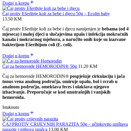
Dodaj u korpu
Čaj protiv Ešerihije koli za bebe i djecu 50g – Ecolin baby
13.50
KM
Čaj protiv Ešerihije koli za bebe i djecu namijenjen je
bebama (od 4
mjeseca) i maloj djeci u slučajevima upala i infekcija mokraćnih
kanala i mokraćnog mjehura, a naručito onih koje su izazvane
bakterijom Ešerihijom coli (E. coli).
Dodaj u korpu
Čaj za hemoroide HEMORODIN® 50g
11.20
KM
Čaj za hemoroide HEMORODIN
®
pospješuje cirkulaciju i jača
tonus vena analnog područja, umiruje upalu, bol i svrab u
analnom području, omekšava feces i olakšava njegovo
izbacivanje. Preporučuje se kod unutrašnjih i vanjskih
hemoroida.
Istaknuto
Dodaj u korpu
ČAJ PROTIV CRIJEVNIH PARAZITA 50g – učinkovito uništava
parazite i njihova jajašca
13.00
KM