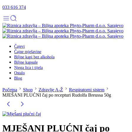
033 616 374
Čajevi
Čajne mješavine
Biljne kapi bez alkohola
Biljne kapsule
Njega lica i tijela
Ostalo
Blog
Početna
Shop
Zdravlje A-Ž
Respiratorni sistem
MJEŠANI PLUĆNI čaj po recepturi Rudolfa Breussa 50g
MJEŠANI PLUĆNI čaj po