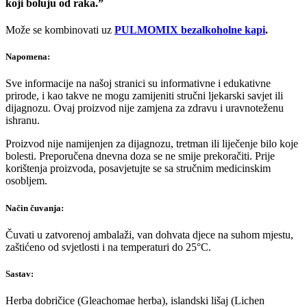
koji boluju od raka.”
Može se kombinovati uz
PULMOMIX bezalkoholne kapi
.
Napomena:
Sve informacije na našoj stranici su informativne i edukativne
prirode, i kao takve ne mogu zamijeniti stručni ljekarski savjet ili
dijagnozu. Ovaj proizvod nije zamjena za zdravu i uravnoteženu
ishranu.
Proizvod nije namijenjen za dijagnozu, tretman ili liječenje bilo koje
bolesti. Preporučena dnevna doza se ne smije prekoračiti. Prije
korištenja proizvoda, posavjetujte se sa stručnim medicinskim
osobljem.
Način čuvanja:
Čuvati u zatvorenoj ambalaži, van dohvata djece na suhom mjestu,
zaštićeno od svjetlosti i na temperaturi do 25°C.
Sastav:
Herba dobričice (Gleachomae herba), islandski lišaj (Lichen