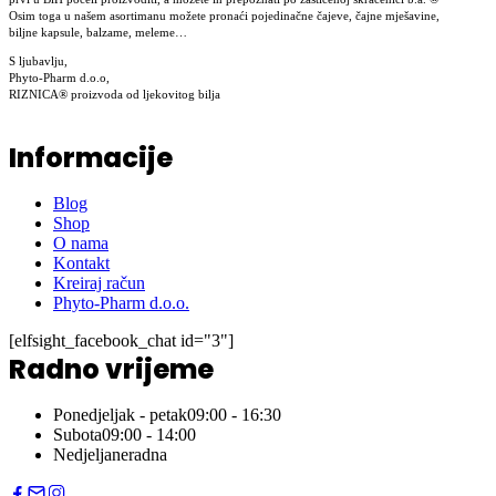
Osim toga u našem asortimanu možete pronaći pojedinačne čajeve, čajne mješavine,
biljne kapsule, balzame, meleme…
S ljubavlju,
Phyto-Pharm d.o.o,
RIZNICA® proizvoda od ljekovitog bilja
Informacije
Blog
Shop
O nama
Kontakt
Kreiraj račun
Phyto-Pharm d.o.o.
[elfsight_facebook_chat id="3"]
Radno vrijeme
Ponedjeljak - petak
09:00 - 16:30
Subota
09:00 - 14:00
Nedjelja
neradna