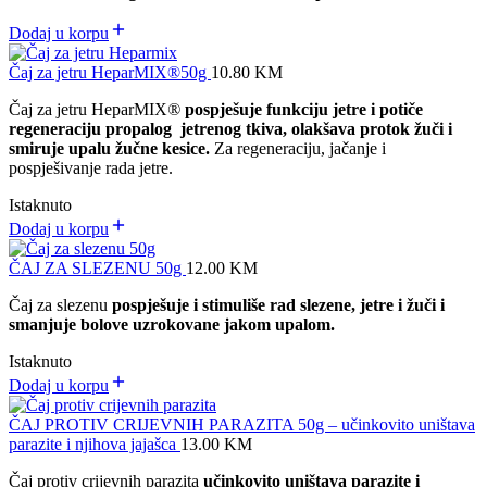
Dodaj u korpu
Čaj za jetru HeparMIX®50g
10.80
KM
Čaj za jetru HeparMIX
®
pospješuje funkciju jetre i potiče
regeneraciju propalog jetrenog tkiva, olakšava protok žuči i
smiruje upalu žučne kesice.
Za regeneraciju, jačanje i
pospješivanje rada jetre.
Istaknuto
Dodaj u korpu
ČAJ ZA SLEZENU 50g
12.00
KM
Čaj za slezenu
pospješuje i stimuliše rad slezene, jetre i žuči i
smanjuje bolove uzrokovane jakom upalom.
Istaknuto
Dodaj u korpu
ČAJ PROTIV CRIJEVNIH PARAZITA 50g – učinkovito uništava
parazite i njihova jajašca
13.00
KM
Čaj protiv crijevnih parazita
učinkovito uništava parazite i