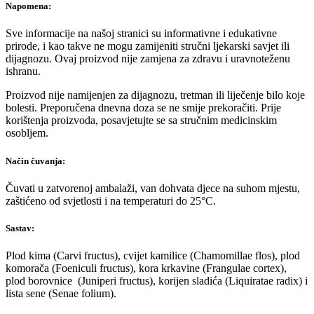
Napomena:
Sve informacije na našoj stranici su informativne i edukativne
prirode, i kao takve ne mogu zamijeniti stručni ljekarski savjet ili
dijagnozu. Ovaj proizvod nije zamjena za zdravu i uravnoteženu
ishranu.
Proizvod nije namijenjen za dijagnozu, tretman ili liječenje bilo koje
bolesti. Preporučena dnevna doza se ne smije prekoračiti. Prije
korištenja proizvoda, posavjetujte se sa stručnim medicinskim
osobljem.
Način čuvanja:
Čuvati u zatvorenoj ambalaži, van dohvata djece na suhom mjestu,
zaštićeno od svjetlosti i na temperaturi do 25°C.
Sastav:
Plod kima (Carvi fructus), cvijet kamilice (Chamomillae flos), plod
komorača (Foeniculi fructus), kora krkavine (Frangulae cortex),
plod borovnice (Juniperi fructus), korijen sladića (Liquiratae radix) i
lista sene (Senae folium).