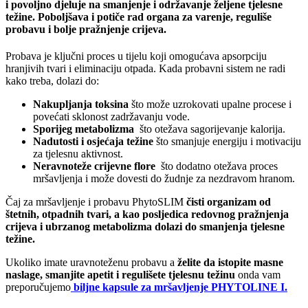
i povoljno djeluje na smanjenje i održavanje željene tjelesne
težine. Poboljšava i potiče rad organa za varenje, reguliše
probavu i bolje pražnjenje crijeva.
Probava je ključni proces u tijelu koji omogućava apsorpciju
hranjivih tvari i eliminaciju otpada. Kada probavni sistem ne radi
kako treba, dolazi do:
Nakupljanja toksina
što može uzrokovati upalne procese i
povećati sklonost zadržavanju vode.
Sporijeg metabolizma
što otežava sagorijevanje kalorija.
Nadutosti i osjećaja težine
što smanjuje energiju i motivaciju
za tjelesnu aktivnost.
Neravnoteže crijevne flore
što dodatno otežava proces
mršavljenja i može dovesti do žudnje za nezdravom hranom.
Čaj za mršavljenje i probavu PhytoSLIM
čisti organizam od
štetnih, otpadnih tvari, a kao posljedica redovnog pražnjenja
crijeva i ubrzanog metabolizma dolazi do smanjenja tjelesne
težine.
Ukoliko imate uravnoteženu probavu a
želite da istopite masne
naslage, smanjite apetit i regulišete tjelesnu težinu
onda vam
preporučujemo
biljne kapsule za mršavljenje PHYTOLINE I.