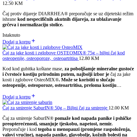
12.50
KM
Čaj protiv dijareje DIARRHEA® preporučuje se uz dijetetski režim
ishrane
kod nespecifičnih akutnih dijareja, za ublažavanje
grčeva i normalizaciju stolice.
Istaknuto
Dodaj u korpu
Čaj za jake kosti i zglobove OSTEOMIX® 75g – biljni čaj kod
osteopenije, osteoporoze, osteoartritisa
12.80
KM
Kod kod gubitka koštane mase,
za poboljšamje mineralne gustoće
i čvrstoće kostiju prirodnim putem, najbolji izbor je
čaj za jake
kosti i zglobove OsteoMIX
®
. Može se koristiti u slučaju
osteopenije, osteoporoze, osteoartritisa, preloma kostiju
…
Dodaj u korpu
Čaj za smirenje SaburIN® 50g – Biljni čaj za smirenje
12.00
KM
Čaj za smirenje SaburIN®
pomaže kod napada panike i pshičke
preopterećenosti, smanjuje tjeskobu, napetost, nemir.
Preporučuje i kod
tegoba u menopauzi (promjene raspoloženja,
valovi vrućine), napada panike, glavobolje, kožnih bolesti na