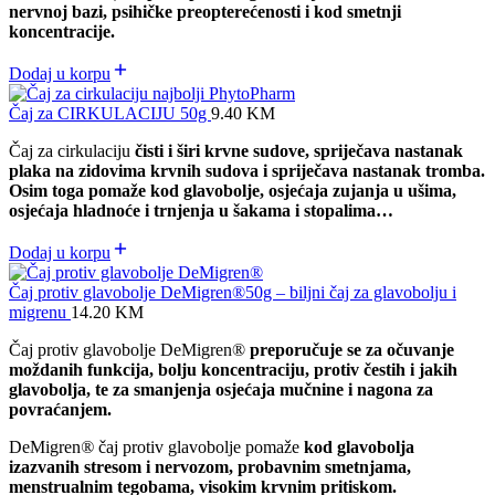
nervnoj bazi, psihičke preopterećenosti i kod smetnji
koncentracije.
Dodaj u korpu
Čaj za CIRKULACIJU 50g
9.40
KM
Čaj za cirkulaciju
čisti i širi krvne sudove, spriječava nastanak
plaka na zidovima krvnih sudova i spriječava nastanak tromba.
Osim toga pomaže kod glavobolje, osjećaja zujanja u ušima,
osjećaja hladnoće i trnjenja u šakama i stopalima…
Dodaj u korpu
Čaj protiv glavobolje DeMigren®50g – biljni čaj za glavobolju i
migrenu
14.20
KM
Čaj protiv glavobolje DeMigren®
preporučuje se za očuvanje
moždanih funkcija, bolju koncentraciju, protiv čestih i jakih
glavobolja, te za smanjenja osjećaja mučnine i nagona za
povraćanjem.
DeMigren
®
čaj protiv glavobolje pomaže
kod glavobolja
izazvanih stresom i nervozom, probavnim smetnjama,
menstrualnim tegobama, visokim krvnim pritiskom.