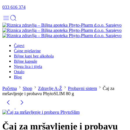
033 616 374
Čajevi
Čajne mješavine
Biljne kapi bez alkohola
Biljne kapsule
Njega lica i tijela
Ostalo
Blog
Početna
Shop
Zdravlje A-Ž
Probavni sistem
Čaj za
mršavljenje i probavu PhytoSLIM 80 g
Čaj za mršavljenje i probavu