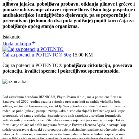
njihova jajašca, poboljšava probavu, otklanja plinove i grčeve i
pomaže održavanje zdrave crijevne flore. Osim toga posjeduje i
antibakterijsko i antigljivično djelovanje, pa se preporučuje i
preventivno (jednom do dva puta godišnje) popiti kuru čaja za
poboljšanje općeg stanja organizma.
Istaknuto
Dodaj u korpu
Čaj za potenciju POTENTO® 50g
15.00
KM
Čaj za potenciju POTENTO
®
poboljšava cirkulaciju, povećava
potenciju, kvalitet sperme i pokretljivost spermatozoida.
Pod zaštićenim brendom RIZNICA®, Phyto-Pharm d.o.o., mala porodična firma iz
Sarajeva, od 2000. godine razvija prirodne preparate koji ne sadrže vještačke boje,
aditive, mirise niti konzervanse, već isključivo prirodne sirovine. Svi naši proizvodi su
rađeni sa puno ljubavi, pažnje i znanja kako bismo obezbjedili kvalitet koji naši kupci
prepoznaju od samog početka. Spajanje prirodnih sastojaka u savršenu formulaciju
jedinstvenih proizvoda za različita zdravstvena stanja zahtijeva mnogo znanja. Takve
formulacije dolaze od naših magistara farmacije Envera i Kenana Agića, a sastojci koje
sadrže osiguravaju da svaki od preparata daje maksimalne rezultate za očuvanje vašeg
zdravlja. Iznimno se ponosimo našom širokom paletom bezalkoholnih kapi koje smo
prvi u BiH počeli proizvoditi, a možete ih prepoznati po zaštićenoj skraćenici b.a. ®