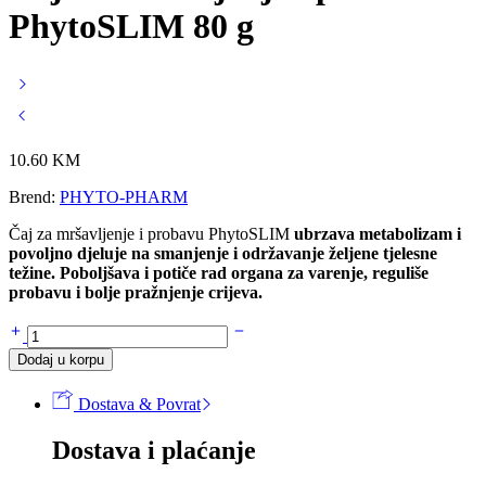
PhytoSLIM 80 g
10.60
KM
Brend:
PHYTO-PHARM
Čaj za mršavljenje i probavu PhytoSLIM
ubrzava metabolizam i
povoljno djeluje na smanjenje i održavanje željene tjelesne
težine. Poboljšava i potiče rad organa za varenje, reguliše
probavu i bolje pražnjenje crijeva.
Čaj
za
Dodaj u korpu
mršavljenje
i
Dostava & Povrat
probavu
PhytoSLIM
Dostava i plaćanje
80
g
količina