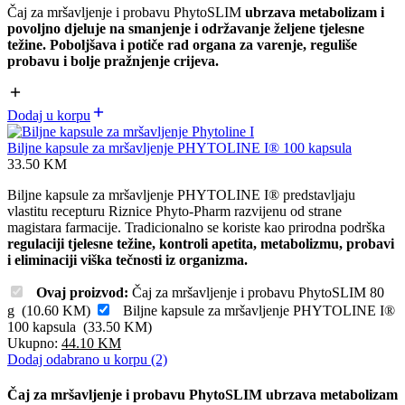
Čaj za mršavljenje i probavu PhytoSLIM
ubrzava metabolizam i
povoljno djeluje na smanjenje i održavanje željene tjelesne
težine. Poboljšava i potiče rad organa za varenje, reguliše
probavu i bolje pražnjenje crijeva.
Dodaj u korpu
Biljne kapsule za mršavljenje PHYTOLINE I® 100 kapsula
33.50
KM
Biljne kapsule za mršavljenje PHYTOLINE I® predstavljaju
vlastitu recepturu Riznice Phyto-Pharm razvijenu od strane
magistara farmacije. Tradicionalno se koriste kao prirodna podrška
regulaciji tjelesne težine, kontroli apetita, metabolizmu, probavi
i eliminaciji viška tečnosti iz organizma.
Ovaj proizvod:
Čaj za mršavljenje i probavu PhytoSLIM 80
g
(
10.60
KM
)
Biljne kapsule za mršavljenje PHYTOLINE I®
100 kapsula
(
33.50
KM
)
Ukupno:
44.10
KM
Dodaj odabrano u korpu (2)
Čaj za mršavljenje i probavu PhytoSLIM ubrzava metabolizam