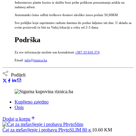
Jednostavno platite kuriru iz službe brze pošte prilikom preuzimanja artikla na
zadanoj adresi.
Automatski ćemo odbiti troškove dostave ukoliko iznos prelazi 50,00KM.
Sve pošiljke koje zaprimimo radnim danima do podne šaljemo isti dan. U skladu sa
ovim proizvodi će biti na Vašoj lokaciji u roku od 2-3 dana.
Podrška
Za sve informacije možete nas kontaktirati
+387 33 616 374
Email:
info@riznica.ba
Podijeli
Kupljeno zajedno
Opis
Dodaj u korpu
Čaj za mršavljenje i probavu PhytoSLIM 80 g
10.60
KM