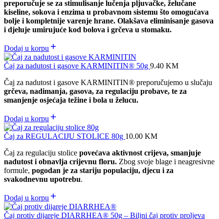
preporučuje se za stimulisanje lučenja pljuvačke, želučane
kiseline, sokova i enzima u probavnom sistemu što omogućava
bolje i kompletnije varenje hrane.
Olakšava eliminisanje gasova
i djeluje umirujuće kod bolova i grčeva u stomaku.
Dodaj u korpu
Čaj za nadutost i gasove KARMINITIN® 50g
9.40
KM
Čaj za nadutost i gasove KARMINITIN
®
preporučujemo u slučaju
grčeva, nadimanja, gasova, za regulaciju probave, te za
smanjenje osjećaja težine i bola u želucu.
Dodaj u korpu
Čaj za REGULACIJU STOLICE 80g
10.00
KM
Čaj za regulaciju stolice
povećava aktivnost crijeva, smanjuje
nadutost i obnavlja crijevnu floru.
Zbog svoje blage i neagresivne
formule,
pogodan je za stariju populaciju, djecu i za
svakodnevnu upotrebu
.
Dodaj u korpu
Čaj protiv dijareje DIARRHEA® 50g – Biljni čaj protiv proljeva