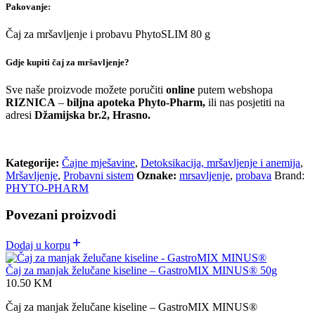
Pakovanje:
Čaj za mršavljenje i probavu PhytoSLIM 80 g
Gdje kupiti čaj za mršavljenje?
Sve naše proizvode možete poručiti
online
putem webshopa
RIZNICA
–
biljna apoteka Phyto-Pharm,
ili nas posjetiti na
adresi
Džamijska br.2, Hrasno.
Kategorije:
Čajne mješavine
,
Detoksikacija, mršavljenje i anemija
,
Mršavljenje
,
Probavni sistem
Oznake:
mrsavljenje
,
probava
Brand:
PHYTO-PHARM
Povezani proizvodi
Dodaj u korpu
Čaj za manjak želučane kiseline – GastroMIX MINUS® 50g
10.50
KM
Čaj za manjak želučane kiseline – GastroMIX MINUS®