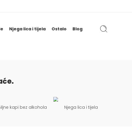
le
Njega lica i tijela
Ostalo
Blog
aće.
iljne kapi bez alkohola
Njega lica i tijela