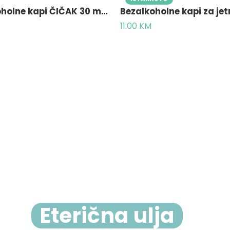
Bezalkoholne kapi ČIČAK 30 ml – Tinktura čička bez alkohola
11.00
KM
Eterična ulja