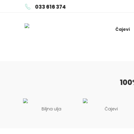
033 616 374
Čajevi
100
Biljna ulja
Čajevi