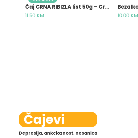
Čaj CRNA RIBIZLA list 50g – Crni ribiz, Ribi nigri folium
11.50
KM
10.00
KM
Čajevi
Depresija, ankcioznost, nesanica