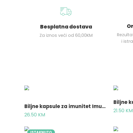
Or
Besplatna dostava
Rezulta
Za iznos veći od 60,00KM
i ist
Biljne kapsule za imunitet ImunoPLUS 100 kapsula
21.50
KM
26.50
KM
ISTAKNUTO