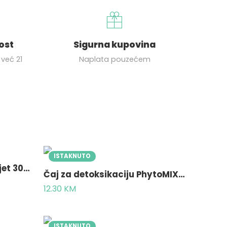
tost
Sigurna kupovina
već 21
Naplata pouzećem
ISTAKNUTO
Čaj BIJELA DJETELINA cvijet 30g – Trifolii repens flos
Čaj za detoksikaciju PhytoMIX® 50g – detox čaj za probavu i izbacivanje viška tečnosti
12.30
KM
ISTAKNUTO