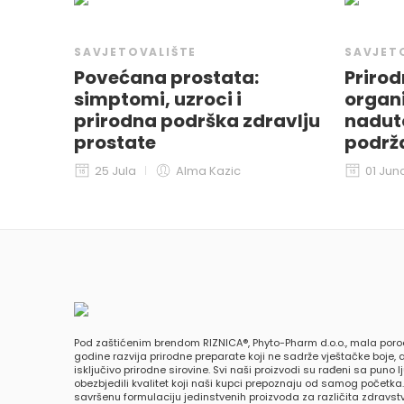
SAVJETOVALIŠTE
SAVJET
Povećana prostata:
Prirod
simptomi, uzroci i
organ
prirodna podrška zdravlju
naduto
prostate
podrža
25 Jula
Alma Kazic
01 Jun
Pod zaštićenim brendom RIZNICA®, Phyto-Pharm d.o.o., mala poro
godine razvija prirodne preparate koji ne sadrže vještačke boje, a
isključivo prirodne sirovine. Svi naši proizvodi su rađeni sa puno 
obezbjedili kvalitet koji naši kupci prepoznaju od samog početka
savršenu formulaciju jedinstvenih proizvoda za različita zdravs