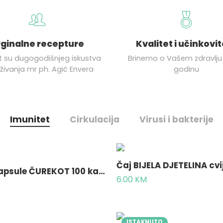
ginalne recepture
Kvalitet i učinkovi
t su dugogodišnjeg iskustva
Brinemo o Vašem zdravlju 
raživanja mr ph. Agić Envera
godinu
Imunitet
Cirkulacija
Virusi i bakterije
Biljne kapsule ČUREKOT 100 kapsula
6.00
KM
ISTAKNUTO