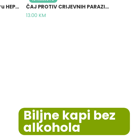
Bezalkoholne kapi za jetru HEPARMIX® 30 ml – Tinktura za jetru bez alkohola
ČAJ PROTIV CRIJEVNIH PARAZITA 50g – učinkovito uništava parazite i njihova jajašca
13.00
KM
Biljne kapi bez
alkohola