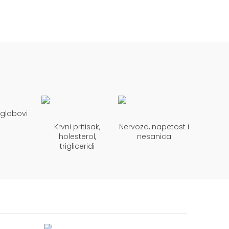
 zglobovi
Krvni pritisak,
Nervoza, napetost i
holesterol,
nesanica
trigliceridi