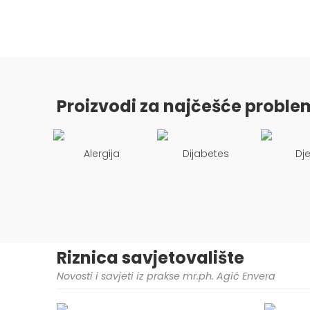
Proizvodi za najčešće proble
Alergija
Dijabetes
Dj
Riznica savjetovalište
Novosti i savjeti iz prakse mr.ph. Agić Envera