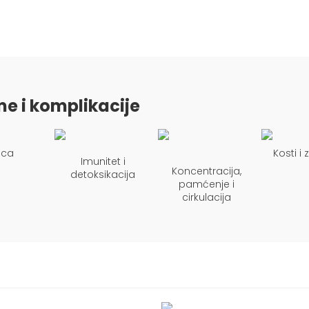
me i komplikacije
eca
Kosti i
Imunitet i
Koncentracija,
detoksikacija
pamćenje i
cirkulacija